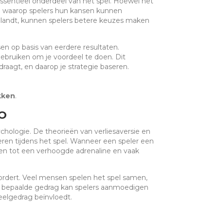
essentieel onderdeel van het spel. Hoewel het
ren waarop spelers hun kansen kunnen
t landt, kunnen spelers betere keuzes maken
sen op basis van eerdere resultaten.
bruiken om je voordeel te doen. Dit
raagt, en daarop je strategie baseren.
kken
.
O
sychologie. De theorieën van verliesaversie en
eren tijdens het spel. Wanneer een speler een
eiden tot een verhoogde adrenaline en vaak
vordert. Veel mensen spelen het spel samen,
t bepaalde gedrag kan spelers aanmoedigen
elgedrag beïnvloedt.