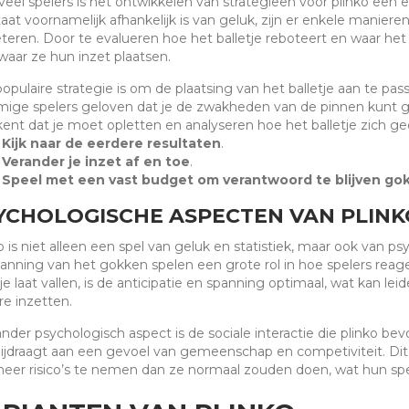
veel spelers is het ontwikkelen van strategieën voor plinko een 
taat voornamelijk afhankelijk is van geluk, zijn er enkele manie
teren. Door te evalueren hoe het balletje reboteert en waar he
waar ze hun inzet plaatsen.
opulaire strategie is om de plaatsing van het balletje aan te pas
ge spelers geloven dat je de zwakheden van de pinnen kunt ge
ent dat je moet opletten en analyseren hoe het balletje zich ged
Kijk naar de eerdere resultaten
.
Verander je inzet af en toe
.
Speel met een vast budget om verantwoord te blijven go
YCHOLOGISCHE ASPECTEN VAN PLINK
o is niet alleen een spel van geluk en statistiek, maar ook van p
anning van het gokken spelen een grote rol in hoe spelers reag
tje laat vallen, is de anticipatie en spanning optimaal, wat kan l
e inzetten.
nder psychologisch aspect is de sociale interactie die plinko be
ijdraagt aan een gevoel van gemeenschap en competiviteit. Di
er risico’s te nemen dan ze normaal zouden doen, wat hun spe