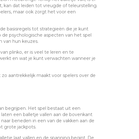
 kan dat leiden tot vreugde of teleurstelling.
pelers, maar ook zorgt het voor een
e basisregels tot strategieën die je kunt
p de psychologische aspecten van het spel
n van hun keuzes.
n plinko, er is veel te leren en te
 werkt en wat je kunt verwachten wanneer je
zo aantrekkelijk maakt voor spelers over de
n begrijpen. Het spel bestaat uit een
 laten een balletje vallen aan de bovenkant
tje naar beneden in een van de vakken aan de
t grote jackpots.
lletje laat vallen en de spanning begint. De