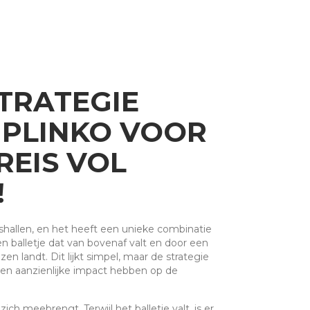
TRATEGIE
 PLINKO VOOR
REIS VOL
!
shallen, en het heeft een unieke combinatie
n balletje dat van bovenaf valt en door een
n landt. Dit lijkt simpel, maar de strategie
 een aanzienlijke impact hebben op de
ch meebrengt. Terwijl het balletje valt, is er