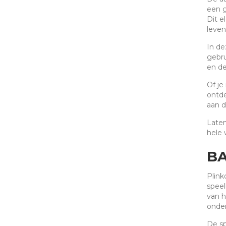
een g
Dit e
leven
In de
gebru
en de
Of je
ontde
aan d
Laten
hele 
BA
Plink
speel
van h
onder
De sp