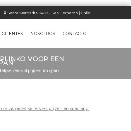
Santa Margarita 0487 - San Bernardo | Chile
CLIENTES
NOSOTROS
CONTACTO
PLINKO VOOR EEN
SPAN
jke reis vol prijzen en span
nvergetelijke reis vol prijzen en spanning!