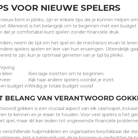
PS VOOR NIEUWE SPELERS
e nieuw bent in plinko, zijn er enkele tips die je kunnen helpen 
pel. Allereerst is het belangrijk om te beginnen met een budget d
r dat je comfortabel kunt spelen zonder financiële druk.
dien, neem de tijd om het spel en de mechanics ervan te leren
ndere spelers spelen en leer van hun ervaringen. Uiteindelijk g
ereid te zijn, kun je optimaal genieten van je tijd bij plinko.
rijving
 klein
Kies lage inzetten om te beginnen.
rveer
Kijk naar andere spelers voordat je inzet.
een budget in
Wedig je totale budget vooraf.
T BELANG VAN VERANTWOORD GOKK
twoord gokken is een cruciaal aspect van elk casinospel, inclusief
en te kennen en je eraan te houden. Voor veel spelers is het ge
et spel, maar dit kan leiden tot ongewenste financiële probleme
jn verschillende hulpmiddelen en organisaties beschikbaar die 
oblemen. Het is belangrijk om deze bronnen in gedachten te houd