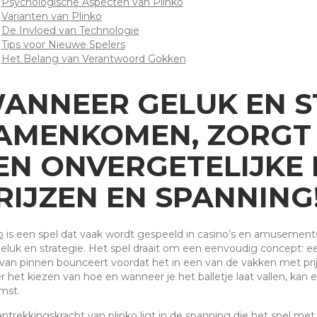
Psychologische Aspecten van Plinko
Varianten van Plinko
De Invloed van Technologie
Tips voor Nieuwe Spelers
Het Belang van Verantwoord Gokken
ANNEER GELUK EN S
AMENKOMEN, ZORGT
EN ONVERGETELIJKE 
RIJZEN EN SPANNING
o
is een spel dat vaak wordt gespeeld in casino’s en amusement
eluk en strategie. Het spel draait om een eenvoudig concept: ee
 van pinnen bounceert voordat het in een van de vakken met prijze
r het kiezen van hoe en wanneer je het balletje laat vallen, kan
mst.
ntrekkingskracht van plinko ligt in de spanning die het spel met zi