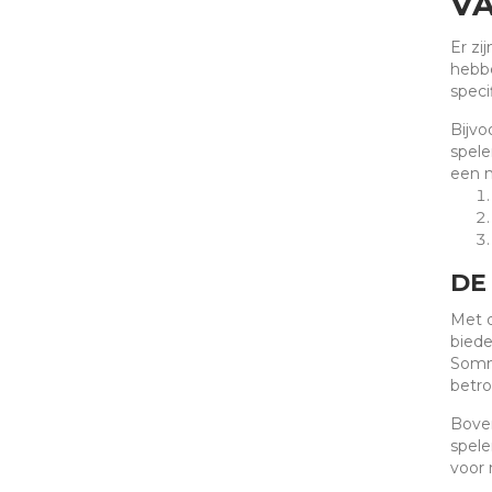
VA
Er zi
hebbe
speci
Bijvo
spele
een m
DE
Met d
biede
Sommi
betro
Boven
spele
voor 