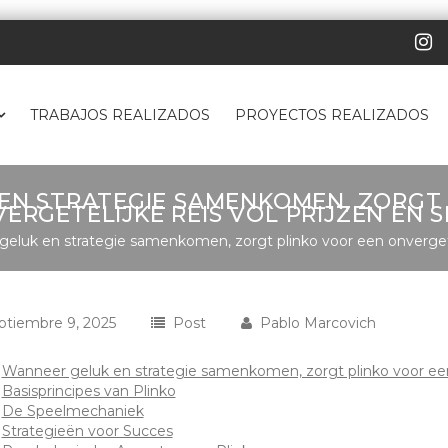
TRABAJOS REALIZADOS
PROYECTOS REALIZADOS
EN STRATEGIE SAMENKOMEN, ZORGT 
ERGETELIJKE REIS VOL PRIJZEN EN 
eluk en strategie samenkomen, zorgt plinko voor een onvergeteli
ptiembre 9, 2025
Post
Pablo Marcovich
Wanneer geluk en strategie samenkomen, zorgt plinko voor een o
Basisprincipes van Plinko
De Speelmechaniek
Strategieën voor Succes