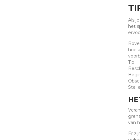
TI
Als j
het s
ervoo
Boven
hoe a
voorb
Tip
Besch
Begin
Obse
Stel 
HE
Veran
grenz
van h
Er zi
gokpr