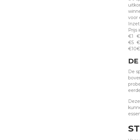
uitko
winne
voor 
Inzet
Prijs 
€1
€
€5
€
€10
€
DE
De sp
boven
probe
eerde
Deze 
kunne
essen
ST