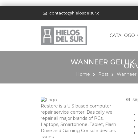
contacto@hielosdelsur.cl
CATALOGO
WANNEER GELUK 
ONV
Home
Post
Wanneer g
se
Restore is a U.S based computer
repair service center. Basically we
repair all major brands of PCs,
Laptops, Smartphone, Tablet, Flash
Drive and Gaming Console devices
issues.