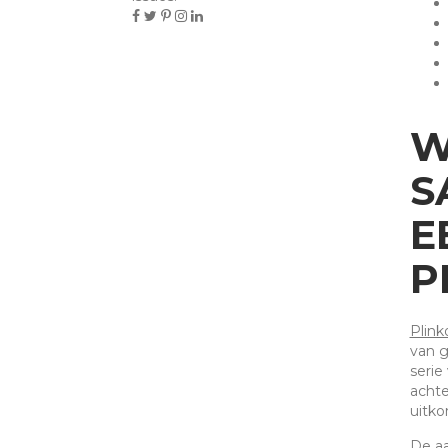
W
S
E
P
Plink
van g
serie
achte
uitko
De aa