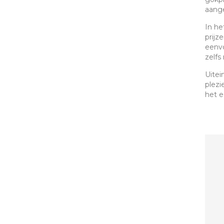
aang
In he
prijz
eenvo
zelfs
Uitei
plezi
het e