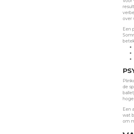
Voor 
resul
verbe
over 
Een p
Sommi
betek
PS
Plink
de sp
balle
hoger
Een a
wat b
om me