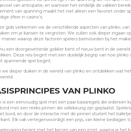
evoel van anticipatie, en wanneer het eindelijk de vakken bereikt,
lement van spanning maakt het niet alleen een favoriet onder s
dige sfeer in casino’s.
ze gids verkennen we de verschillende aspecten van plinko, van d
iken om je kansen te vergroten. We zullen ook dieper ingaan o
 manier waarop deze factoren spelers beïnvloeden bij het make
 nu een doorgewinterde gokker bent of nieuw bent in de wereld va
kken. Deze reis begint met een duidelijk begrip van hoe plinko
it spannende spel begint.
 we dieper duiken in de wereld van plinko en ontdekken wat het 
wereld.
SISPRINCIPES VAN PLINKO
o is een eenvoudig spel met een paar basisregels die iedereen ka
bord met een reeks pinnen die willekeurig zijn geplaatst. Spelers
et bord, en door de interactie met de pinnen stuitert het balle
kant. Elk vak vertegenwoordigt een prijs, van kleine bedragen to
elervaring begint met het kiezen van een inzet, waarna je het ba