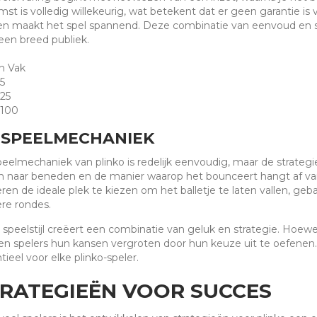
mst is volledig willekeurig, wat betekent dat er geen garantie i
n maakt het spel spannend. Deze combinatie van eenvoud en spa
een breed publiek.
in Vak
5
25
100
 SPEELMECHANIEK
eelmechaniek van plinko is redelijk eenvoudig, maar de strategie 
 naar beneden en de manier waarop het bounceert hangt af van
ren de ideale plek te kiezen om het balletje te laten vallen, ge
re rondes.
speelstijl creëert een combinatie van geluk en strategie. Hoewel 
n spelers hun kansen vergroten door hun keuze uit te oefenen. 
tieel voor elke plinko-speler.
RATEGIEËN VOOR SUCCES