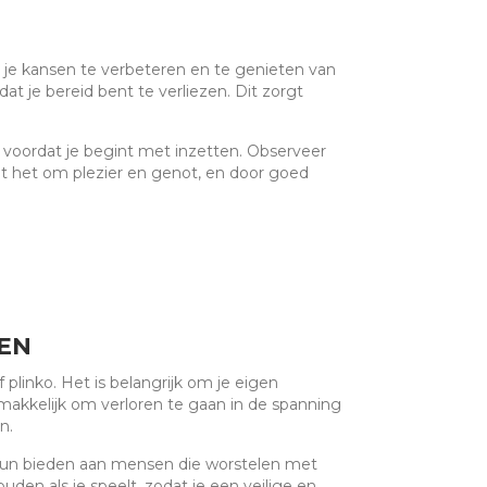
om je kansen te verbeteren en te genieten van
at je bereid bent te verliezen. Dit zorgt
 voordat je begint met inzetten. Observeer
aat het om plezier en genot, en door goed
EN
 plinko. Het is belangrijk om je eigen
makkelijk om verloren te gaan in de spanning
n.
steun bieden aan mensen die worstelen met
en als je speelt, zodat je een veilige en