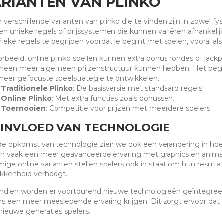
RIANTEN VAN PLINKO
jn verschillende varianten van plinko die te vinden zijn in zowel f
n unieke regels of prijssystemen die kunnen variëren afhankelijk 
fieke regels te begrijpen voordat je begint met spelen, vooral als
orbeeld, online plinko spellen kunnen extra bonus rondes of jackpo
neen meer algemeen prijzenstructuur kunnen hebben. Het begri
eer gefocuste speelstrategie te ontwikkelen.
Traditionele Plinko
: De basisversie met standaard regels.
Online Plinko
: Met extra functies zoals bonussen.
Toernooien
: Competitie voor prijzen met meerdere spelers.
 INVLOED VAN TECHNOLOGIE
e opkomst van technologie zien we ook een verandering in hoe 
n vaak een meer geavanceerde ervaring met graphics en anima
ge online varianten stellen spelers ook in staat om hun resultat
kkenheid verhoogt.
dien worden er voortdurend nieuwe technologieën geïntegreerd
rs een meer meeslepende ervaring krijgen. Dit zorgt ervoor dat pli
nieuwe generaties spelers.