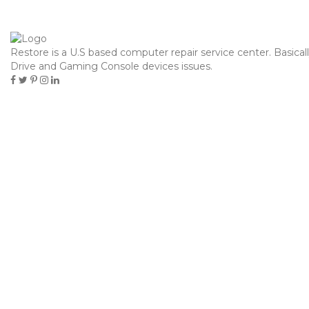
contacto@hielosdelsur.cl
Restore is a U.S based computer repair service center. Basical
Toggle
Drive and Gaming Console devices issues.
navigation
TROUWJURKEN TRAPPEN PRO DE
VOLGENDE LOL
Home
Uncategorized
Trouwjurken trappen pro de volgende lol
octubre 13, 2025
Uncategorized
Pablo Marcovich
Capaciteit
Volgende: Testen onz roulett