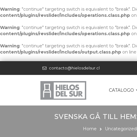
Warning
: "continue" targeting switch is equivalent to "break". 
content/plugins/revslider/includes/operations.class.php
on
Warning
: "continue" targeting switch is equivalent to "break". 
content/plugins/revslider/includes/operations.class.php
on
Warning
: "continue" targeting switch is equivalent to "break". 
content/plugins/revslider/includes/output.class.php
on lin
contacto@hielosdelsur.cl
CATALOGO
SVENSKA GÅ TILL HEM
Home
Uncategorized