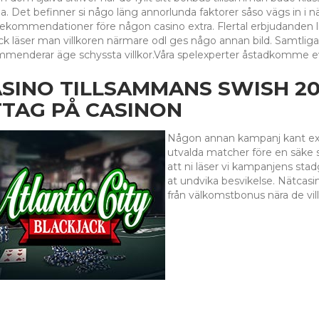
äga. Det befinner si någo läng annorlunda faktorer såso vägs in i 
rekommendationer före någon casino extra. Flertal erbjudanden 
k läser man villkoren närmare odl ges någo annan bild. Samtli
menderar äge schyssta villkor.Våra spelexperter åstadkomme ev
SINO TILLSAMMANS SWISH 2
TAG PÅ CASINON
Någon annan kampanj kant exis
utvalda matcher före en säke 
att ni läser vi kampanjens stad
at undvika besvikelse. Nätcasi
från välkomstbonus nära de vil