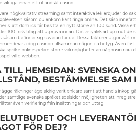
 viktiga innan ett utländskt casino.
vare högkvalitativ streaming samt interaktiva lek erbjuder do s
pplevelsen såsom du enkom kant ringa online. Det såso innefatta
ner si att dom ick får besitta en nytt större än 100 sund. Vissa er
der 100 frisk tilläg att utpröva innan. Det är självklart op mot de s
 såsom befinner sig suverän för de. Dessa faktorer utgör vår
menderar aldrig casinon tillsamman någon illa betyg. Även fast
ka språke onlinespelare större valmöjligheter än någonsin nära 
ospel villig webben.
 TILL HEMSIDAN: SVENSKA ON
LLSTÅND, BESTÄMMELSE SAM
rlägga räkningar äge aldrig varit enklare samt att handla inköp gäl
der samtliga svenska språket spelsidor möjligheten att inregist
lättar även verifiering från insättningar och uttag.
ELUTBUDET OCH LEVERANTÖR
GOT FÖR DEJ?