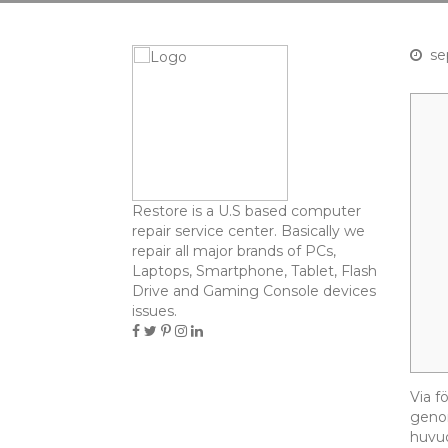
se
Restore is a U.S based computer
repair service center. Basically we
repair all major brands of PCs,
Laptops, Smartphone, Tablet, Flash
Drive and Gaming Console devices
issues.
Via f
genom
huvud