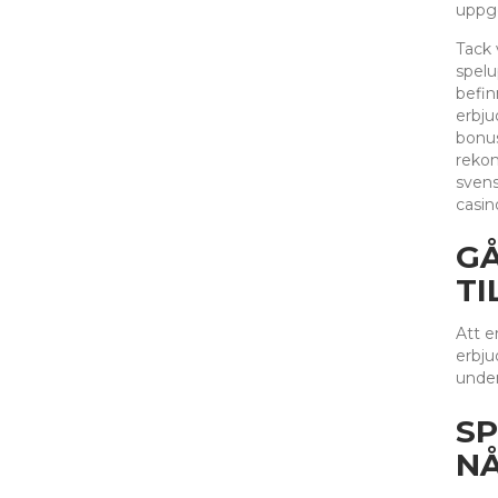
uppge
Tack 
spelu
befin
erbju
bonus
rekom
svens
casin
GÅ
TI
Att e
erbju
under
SP
NÅ