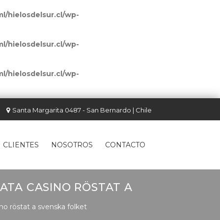
l/hielosdelsur.cl/wp-
l/hielosdelsur.cl/wp-
l/hielosdelsur.cl/wp-
Santa Margarita 0487 - San Bernardo | Chile
CLIENTES
NOSOTROS
CONTACTO
MATA CASINO RÖSTAT A
no röstat a svenska folket