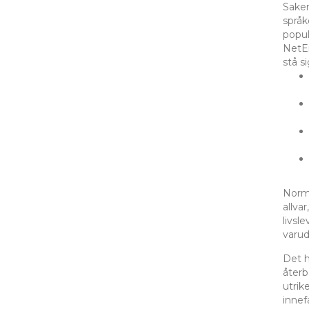
Saken
språk
popul
NetEn
stå s
Norma
allva
livsl
varud
Det h
återb
utrik
innef