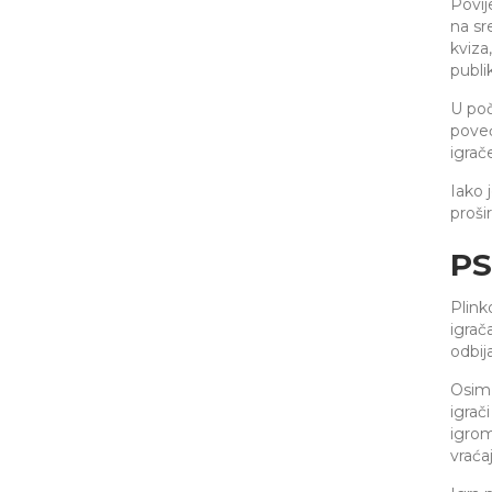
Povij
na sr
kviza
publi
U poč
poveć
igrač
Iako 
proši
PS
Plink
igrač
odbij
Osim 
igrač
igrom
vraćaj