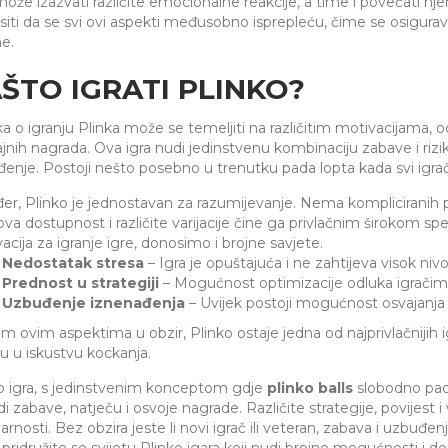
može izazvati različite emocionalne reakcije, a time i povećati nj
siti da se svi ovi aspekti međusobno isprepleću, čime se osigurav
e.
ŠTO IGRATI PLINKO?
a o igranju Plinka može se temeljiti na različitim motivacijama,
jnih nagrada. Ova igra nudi jedinstvenu kombinaciju zabave i rizi
enje. Postoji nešto posebno u trenutku pada lopta kada svi igrač
er, Plinko je jednostavan za razumijevanje. Nema kompliciranih pr
va dostupnost i različite varijacije čine ga privlačnim širokom sp
acija za igranje igre, donosimo i brojne savjete.
Nedostatak stresa
– Igra je opuštajuća i ne zahtijeva visok nivo
Prednost u strategiji
– Mogućnost optimizacije odluka igračim
Uzbuđenje iznenađenja
– Uvijek postoji mogućnost osvajanja 
im ovim aspektima u obzir, Plinko ostaje jedna od najprivlačnijih i
ju u iskustvu kockanja.
o igra, s jedinstvenim konceptom gdje
plinko balls
slobodno pada
udi zabave, natječu i osvoje nagrade. Različite strategije, povijest 
arnosti. Bez obzira jeste li novi igrač ili veteran, zabava i uzbuđ