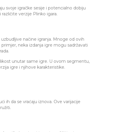
u svoje igračke sesije i potencialno dobiju
azličite verzije Plinko igara.
te uzbudljive načine igranja. Mnoge od ovih
primjer, neka izdanja igre mogu sadržavati
rada.
znolikost unutar same igre. U ovom segmentu,
ja igre i njihove karakteristike.
ući ih da se vraćaju iznova. Ove varijacije
užiti.