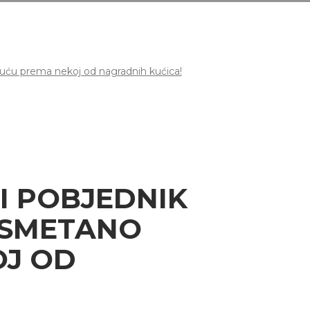
uću prema nekoj od nagradnih kućica!
I POBJEDNIK
ESMETANO
OJ OD