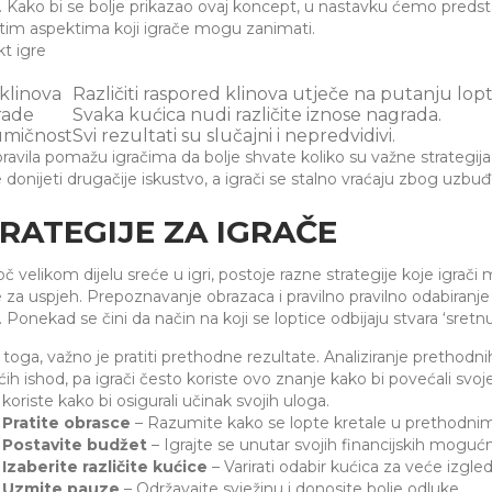
. Kako bi se bolje prikazao ovaj koncept, u nastavku ćemo predstav
čitim aspektima koji igrače mogu zanimati.
t igre
 klinova
Različiti raspored klinova utječe na putanju lopti
rade
Svaka kućica nudi različite iznose nagrada.
mičnost
Svi rezultati su slučajni i nepredvidivi.
ravila pomažu igračima da bolje shvate koliko su važne strategija i
donijeti drugačije iskustvo, a igrači se stalno vraćaju zbog uzbuđe
RATEGIJE ZA IGRAČE
č velikom dijelu sreće u igri, postoje razne strategije koje igrač
 za uspjeh. Prepoznavanje obrazaca i pravilno pravilno odabiranj
. Ponekad se čini da način na koji se loptice odbijaju stvara ‘sret
toga, važno je pratiti prethodne rezultate. Analiziranje pretho
ih ishod, pa igrači često koriste ovo znanje kako bi povećali svoje
 koriste kako bi osigurali učinak svojih uloga.
Pratite obrasce
– Razumite kako se lopte kretale u prethodnim
Postavite budžet
– Igrajte se unutar svojih financijskih mogućn
Izaberite različite kućice
– Varirati odabir kućica za veće izgled
Uzmite pauze
– Održavajte svježinu i donosite bolje odluke.