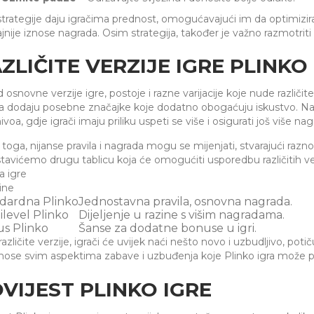
trategije daju igračima prednost, omogućavajući im da optimiziraj
jnije iznose nagrada. Osim strategija, također je važno razmotriti i r
ZLIČITE VERZIJE IGRE PLINKO
 osnovne verzije igre, postoje i razne varijacije koje nude različi
ja dodaju posebne značajke koje dodatno obogaćuju iskustvo. Na 
ivoa, gdje igrači imaju priliku uspeti se više i osigurati još više nag
toga, nijanse pravila i nagrada mogu se mijenjati, stvarajući ra
tavićemo drugu tablicu koja će omogućiti usporedbu različitih verzi
a igre
ine
dardna Plinko
Jednostavna pravila, osnovna nagrada.
ilevel Plinko
Dijeljenje u razine s višim nagradama.
s Plinko
Šanse za dodatne bonuse u igri.
azličite verzije, igrači će uvijek naći nešto novo i uzbudljivo, potič
nose svim aspektima zabave i uzbuđenja koje Plinko igra može pr
VIJEST PLINKO IGRE