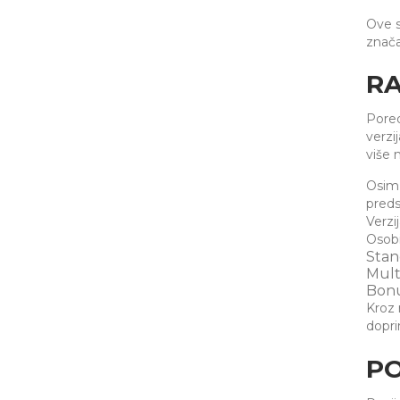
Ove s
znača
RA
Pored
verzi
više n
Osim 
preds
Verzij
Osob
Stan
Mult
Bonu
Kroz r
dopri
PO