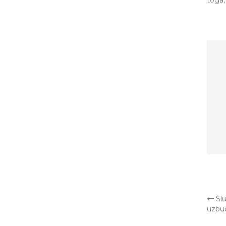
toga,
OT
Slu
uzbuđ