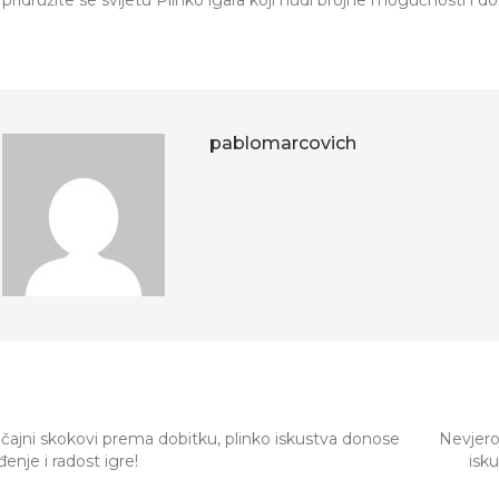
 pridružite se svijetu Plinko igara koji nudi brojne mogućnosti i do
pablomarcovich
HER ARTICLES
čajni skokovi prema dobitku, plinko iskustva donose
Nevjero
enje i radost igre!
isk