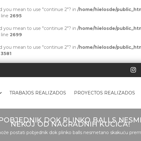
Did you mean to use "continue 2"? in
/home/hielosde/public_htm
 line
2695
Did you mean to use "continue 2"? in
/home/hielosde/public_htm
 line
2699
Did you mean to use "continue 2"? in
/home/hielosde/public_htm
e
3581
TRABAJOS REALIZADOS
PROYECTOS REALIZADOS
 POBJEDNIK DOK PLINKO BALLS NES
NEKOJ OD NAGRADNIH KUĆICA!
ože postati pobjednik dok plinko balls nesmetano skakuću prema