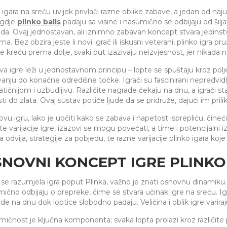
t igara na sreću uvijek privlači razne oblike zabave, a jedan od naju
 gdje
plinko balls
padaju sa visine i nasumično se odbijaju od šil
da. Ovaj jednostavan, ali iznimno zabavan koncept stvara jedins
ma. Bez obzira jeste li novi igrač ili iskusni veterani, plinko igra pr
ce kreću prema dolje, svaki put izazivaju neizvjesnost, jer nikada n
a igre leži u jednostavnom principu – lopte se spuštaju kroz pol
anju do konačne odredišne točke. Igrači su fascinirani nepredvidljiv
tičnijom i uzbudljivu. Različite nagrade čekaju na dnu, a igrači stal
ti do zlata. Ovaj sustav potiče ljude da se pridruže, dajući im pril
ovu igru, lako je uočiti kako se zabava i napetost isprepliću, čine
čite varijacije igre, izazovi se mogu povećati, a time i potencijalni
ra odvija, strategije za pobjedu, te razne varijacije plinko igara koj
NOVNI KONCEPT IGRE PLINKO
 se razumjela igra poput Plinka, važno je znati osnovnu dinamiku. 
ično odbijaju o prepreke, čime se stvara učinak igre na sreću. Ig
de na dnu dok loptice slobodno padaju. Veličina i oblik igre varira
ičnost je ključna komponenta; svaka lopta prolazi kroz različite p