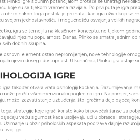
est Plinko igre s punim potencijalom proteže se unatrag nekoliko de
eću koje su se tijekom vremena razvijale. Po prvi puta je igra pre
, a ubrzo nakon toga postala je priznata i kao igra uživo koja se mo
ku svojom jednostavnošću i mogućnošću osvajanja velikih nagrad
etku, igra se temeljila na klasičnom konceptu, no tijekom godina
avajući njezinu popularnost. Danas, Plinko se smatra jednim od naj
e svih dobnih skupina.
je osnovni element ostao nepromijenjen, nove tehnologije omogućil
rujući njezin doseg i dostupnost. U konačnici, Plinko igra ostaje si
IHOLOGIJA IGRE
o igra također otvara vrata psihologiji kockanja. Razumijevanje me
a može pružiti višedimenzionalni pogled na igru. Na primjer, sama
aju, može izazvati stanje uzbuđenja, što igračima daje osjećaj kont
toga, strategije koje igrači koriste kako bi povećali šanse za po
i osjećaju veću sigurnost kada uspijevaju ući u obrasce i strategi
. Uzimanje u obzir psiholoških aspekata podržava daljnje razumij
u ovoj igri.