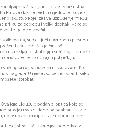
zbudljivijih načina igranja je zasebni sustav
jatih klinova dok ne padnu u jednu od kućica
tveno iskustvo koje izaziva uzbuđenje među
uža priliku za pobjedu i veliki dobitak. Kako se
e znate gdje će završiti.
je s klinovima, sudjelujući u šarenom plesnom
ošću tijeka igre, što je čini još
no razmišljaju o strategiji i sreći koja ih može
iku da istovremeno uživaju i pobjeđuju.
ći svako igranje jedinstvenim iskustvom. Kroz
 iznosi nagrada. U nastavku ćemo istražiti kako
e možete isprobati!
Ova igra uključuje padanje loptica koje se
rači stavljaju svoje uloge na odabranu kućicu
ju, no osnovni princip ostaje nepromijenjen.
utanje, stvarajući uzbudljiv i nepredvidiv