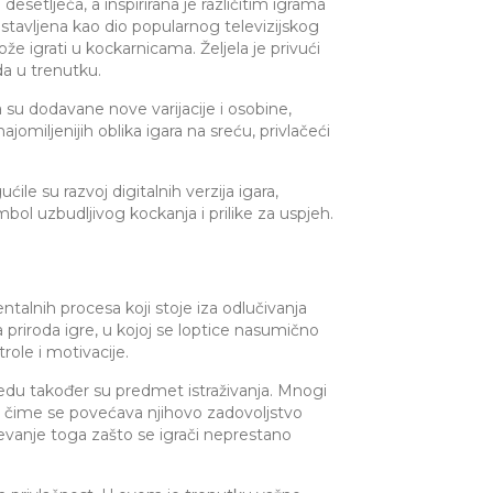
setljeća, a inspirirana je različitim igrama
dstavljena kao dio popularnog televizijskog
že igrati u kockarnicama. Željela je privući
a u trenutku.
 su dodavane nove varijacije i osobine,
omiljenijih oblika igara na sreću, privlačeći
e su razvoj digitalnih verzija igara,
mbol uzbudljivog kockanja i prilike za uspjeh.
ntalnih procesa koji stoje iza odlučivanja
 priroda igre, u kojoj se loptice nasumično
role i motivacije.
bjedu također su predmet istraživanja. Mnogi
je, čime se povećava njihovo zadovoljstvo
evanje toga zašto se igrači neprestano