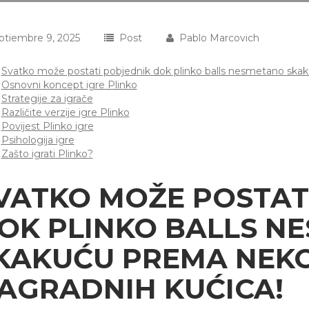
ptiembre 9, 2025
Post
Pablo Marcovich
Svatko može postati pobjednik dok plinko balls nesmetano skak
Osnovni koncept igre Plinko
Strategije za igrače
Različite verzije igre Plinko
Povijest Plinko igre
Psihologija igre
Zašto igrati Plinko?
VATKO MOŽE POSTAT
OK PLINKO BALLS N
KAKUĆU PREMA NEK
AGRADNIH KUĆICA!