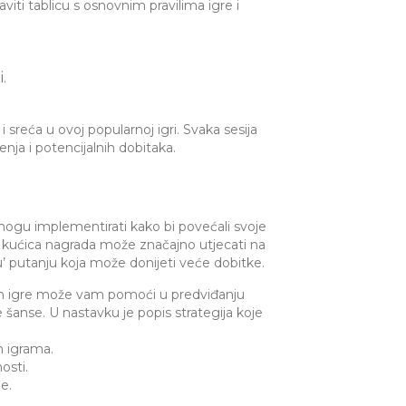
iti tablicu s osnovnim pravilima igre i
.
 sreća u ovoj popularnoj igri. Svaka sesija
nja i potencijalnih dobitaka.
i mogu implementirati kako bi povećali svoje
e kućica nagrada može značajno utjecati na
nu’ putanju koja može donijeti veće dobitke.
dnih igre može vam pomoći u predviđanju
 šanse. U nastavku je popis strategija koje
 igrama.
osti.
e.