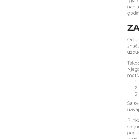
Igra 
nagla
godin
ZA
Odluk
znača
uzbuđ
Takođ
Njego
motiv
Sa sv
uživa
Plink
se lj
popul