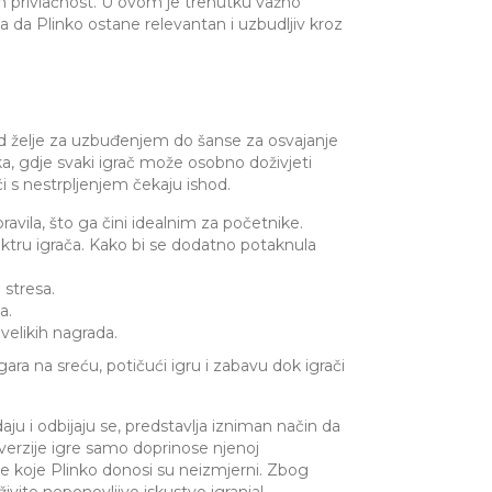
en privlačnost. U ovom je trenutku važno
a da Plinko ostane relevantan i uzbudljiv kroz
 od želje za uzbuđenjem do šanse za osvajanje
ka, gdje svaki igrač može osobno doživjeti
i s nestrpljenjem čekaju ishod.
avila, što ga čini idealnim za početnike.
ektru igrača. Kako bi se dodatno potaknula
 stresa.
a.
velikih nagrada.
gara na sreću, potičući igru i zabavu dok igrači
ju i odbijaju se, predstavlja izniman način da
i verzije igre samo doprinose njenoj
enje koje Plinko donosi su neizmjerni. Zbog