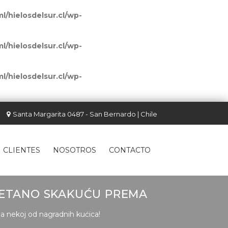
l/hielosdelsur.cl/wp-
l/hielosdelsur.cl/wp-
l/hielosdelsur.cl/wp-
Santa Margarita 0487 - San Bernardo | Chile
CLIENTES
NOSOTROS
CONTACTO
METANO SKAKUĆU PREMA
 nekoj od nagradnih kućica!