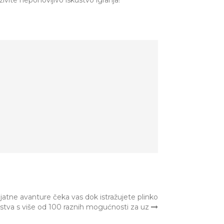
živite neponovljivo iskustvo igranja!
jatne avanture čeka vas dok istražujete plinko
ustva s više od 100 raznih mogućnosti za uz