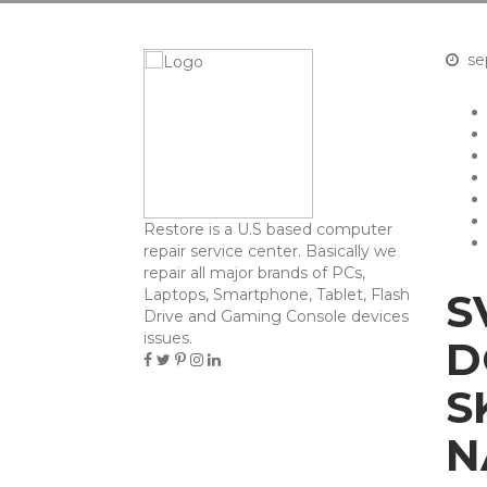
se
Restore is a U.S based computer
repair service center. Basically we
repair all major brands of PCs,
Laptops, Smartphone, Tablet, Flash
S
Drive and Gaming Console devices
issues.
D
S
N