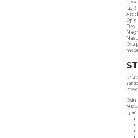
ishod
razli
Aspek
Opis
Broj
Nag
Nasu
Ova p
može 
ST
Unato
šanse
ishod
Osim 
buduć
igrači