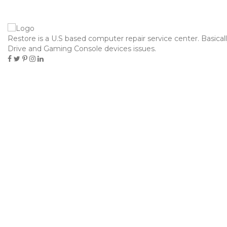
contacto@hielosdelsur.cl
Restore is a U.S based computer repair service center. Basical
Toggle
Drive and Gaming Console devices issues.
navigation
ROLETA UMA VEZ NENHUM BÔNUS
DE DEPÓSITO HUGO QUE DEALER
AO ALEGRE PRÉVIO
Home
Uncategorized
Roleta Uma vez Nenhum bônus de depósito hugo que
Dealer Ao Alegre Prévio
septiembre 9, 2025
Uncategorized
Pablo Marcovich