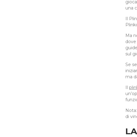
gioca
una c
Il Pli
Plink
Ma no
dove 
guide
sul g
Se se
inizi
ma da
Il
pli
un’op
funzi
Nota:
di vi
LA