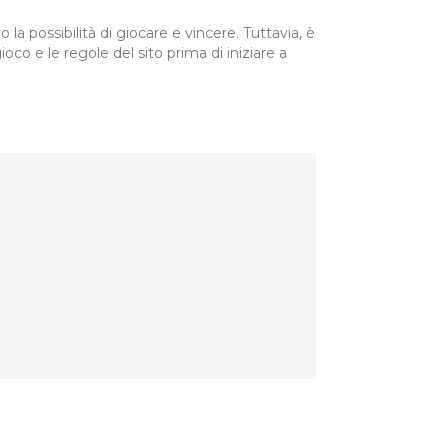
 la possibilità di giocare e vincere. Tuttavia, è
o e le regole del sito prima di iniziare a