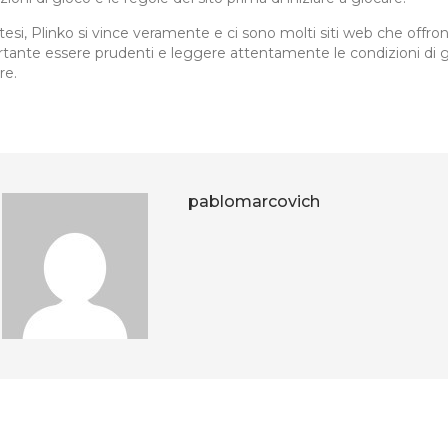
ntesi, Plinko si vince veramente e ci sono molti siti web che offrono
tante essere prudenti e leggere attentamente le condizioni di gioc
re.
pablomarcovich
HER ARTICLES