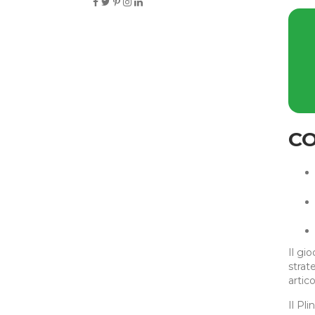
С
Il gi
strat
artic
Il Pl