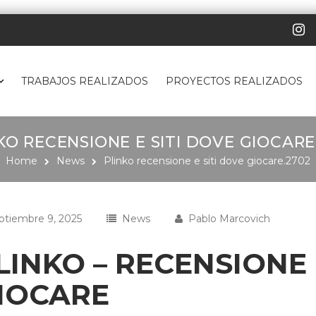
TRABAJOS REALIZADOS
PROYECTOS REALIZADOS
KO RECENSIONE E SITI DOVE GIOCARE
Home
News
Plinko recensione e siti dove giocare.2702
ptiembre 9, 2025
News
Pablo Marcovich
LINKO – RECENSIONE 
IOCARE