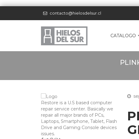
contacto@hielosdelsur.cl
CATALOGO
PLIN
se
Restore is a U.S based computer
repair service center. Basically we
P
repair all major brands of PCs,
Laptops, Smartphone, Tablet, Flash
G
Drive and Gaming Console devices
issues.