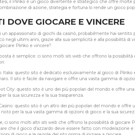
ntesi, il Plinko è un gioco divertente e strategico che offre molte p
ombinazione di azione, strategia e fortuna lo rende un gioco popol
TI DOVE GIOCARE E VINCERE
i un appassionato di giochi da casinò, probabilmente hai sentito 
ico negli ultimi anni, grazie alla sua semplicità e alla possibilità
giocare Plinko e vincere?
sposta è semplice: ci sono molti siti web che offrono la possibilità
ri:
o Italia: questo sito è dedicato esclusivamente al gioco di Plinko 
naro. Il sito è facile da navigare e offre una vasta gamma di opzio
ot City: questo sito è uno dei più popolari del mondo e offre una v
per la sua sicurezza e la sua trasparenza.
asino: questo sito è un altro dei più popolari del mondo e offre u
è noto per la sua vasta gamma di opzioni di gioco e la sua sicurez
re, ci sono molti altri siti web che offrono la possibilità di giocare
dare che il gioco d’azzardo deve essere fatto con moderazione 
zioni di gioco e le regole del sito prima di iniziare a giocare.