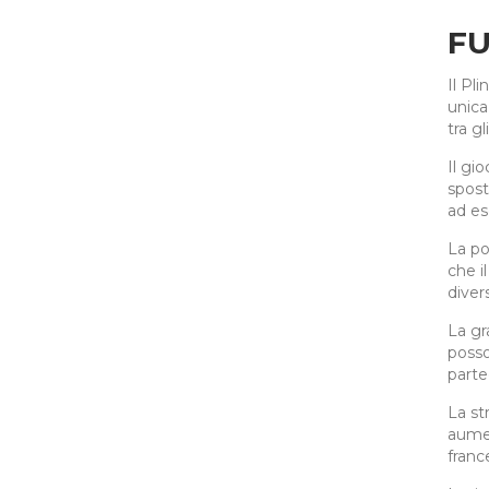
FU
Il Pl
unica
tra g
Il gi
spost
ad es
La po
che il
diver
La gr
posso
parte
La st
aument
franc