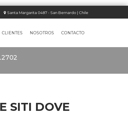
Santa Margarita 0487 - San Bernardo | Chile
CLIENTES
NOSOTROS
CONTACTO
.2702
E SITI DOVE