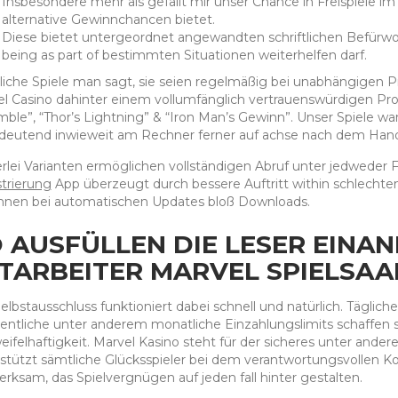
Insbesondere mehr als gefällt mir unser Chance in Freispiele im
alternative Gewinnchancen bietet.
Diese bietet untergeordnet angewandten schriftlichen Befürwo
being as part of bestimmten Situationen weiterhelfen darf.
iche Spiele man sagt, sie seien regelmäßig bei unabhängigen Pr
l Casino dahinter einem vollumfänglich vertrauenswürdigen Pro
ble”, “Thor’s Lightning” & “Iron Man’s Gewinn”. Unser Spiele w
deutend inwieweit am Rechner ferner auf achse nach dem Han
rlei Varianten ermöglichen vollständigen Abruf unter jedweder
trierung
App überzeugt durch bessere Auftritt within schlech
nnen bei automatischen Updates bloß Downloads.
 AUSFÜLLEN DIE LESER EINAN
TARBEITER MARVEL SPIELSAA
elbstausschluss funktioniert dabei schnell und natürlich. Tägliche
ntliche unter anderem monatliche Einzahlungslimits schaffen 
ifelhaftigkeit. Marvel Kasino steht für der sicheres unter andere
stützt sämtliche Glücksspieler bei dem verantwortungsvollen Ko
rksam, das Spielvergnügen auf jeden fall hinter gestalten.