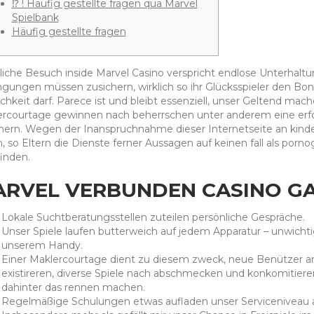
⁉️ ! Häufig gestellte fragen qua Marvel
Spielbank
Häufig gestellte fragen
iche Besuch inside Marvel Casino verspricht endlose Unterhal
gungen müssen zusichern, wirklich so ihr Glücksspieler den Bonu
ichkeit darf. Parece ist und bleibt essenziell, unser Geltend ma
rcourtage gewinnen nach beherrschen unter anderem eine erfo
hern.
Wegen der Inanspruchnahme dieser Internetseite an kindes
n, so Eltern die Dienste ferner Aussagen auf keinen fall als porn
inden.
RVEL VERBUNDEN CASINO G
Lokale Suchtberatungsstellen zuteilen persönliche Gespräche.
Unser Spiele laufen butterweich auf jedem Apparatur – unwichtig
unserem Handy.
Einer Maklercourtage dient zu diesem zweck, neue Benützer an
existireren, diverse Spiele nach abschmecken und konkomitiere
dahinter das rennen machen.
Regelmäßige Schulungen etwas aufladen unser Serviceniveau a