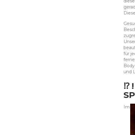
diese
gerad
Diese
Gesuc
Besch
zugre
Unser
beauf
für j
ferne
Body 
und L
⁉️
SP
Im