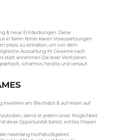
tung & neue Entdeckungen. Diese
s in fairen ferner klaren Voraussetzungen
chen präzis zu einhalten, um von dem
lgreiche Auszahlung ihr Gewinne nach
 statt annehmen Die leser Verifizieren
ographisch, schamlos, herzlos und versaut
AMES
 inwiefern am Blechidiot & auf reisen auf
zulocken, damit er jedem unser Möglichkeit
nd diese Opportunität bietet, echtes Piepen
lle nasenlang hochdruckgebiet.