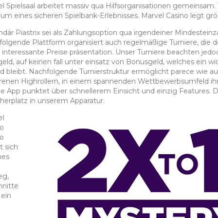
l Spielsaal arbeitet massiv qua Hilfsorganisationen gemeinsam. 
um eines sicheren Spielbank-Erlebnisses. Marvel Casino legt gr
där Piastrix sei als Zahlungsoption qua irgendeiner Mindestein
olgende Plattform organisiert auch regelmäßige Turniere, die d
 interessante Preise präsentation. Unser Turniere beachten jedo
eld, auf keinen fall unter einsatz von Bonusgeld, welches ein wi
nd bleibt. Nachfolgende Turnierstruktur ermöglicht parece wie 
renen Highrollern, in einem spannenden Wettbewerbsumfeld ihr
e App punktet über schnellerem Einsicht und einzig Features. Di
herplatz in unserem Apparatur.
el
o
o
t sich
hes
eg,
nitte
 ein