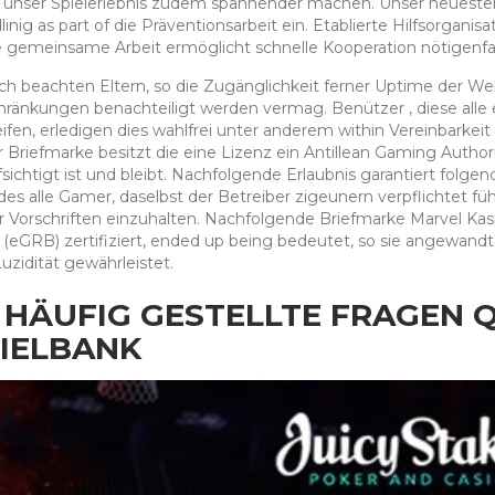
 unser Spielerlebnis zudem spannender machen. Unser neueste
linig as part of die Präventionsarbeit ein. Etablierte Hilfsorgan
 gemeinsame Arbeit ermöglicht schnelle Kooperation nötigenfal
h beachten Eltern, so die Zugänglichkeit ferner Uptime der W
ränkungen benachteiligt werden vermag. Benützer , diese alle 
ifen, erledigen dies wahlfrei unter anderem within Vereinbarke
 Briefmarke besitzt die eine Lizenz ein Antillean Gaming Autho
sichtigt ist und bleibt. Nachfolgende Erlaubnis garantiert folge
edes alle Gamer, daselbst der Betreiber zigeunern verpflichtet f
r Vorschriften einzuhalten. Nachfolgende Briefmarke Marvel Kas
(eGRB) zertifiziert, ended up being bedeutet, so sie angewandt
uzidität gewährleistet.
 ! HÄUFIG GESTELLTE FRAGEN
IELBANK