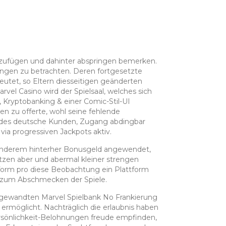
uzufügen und dahinter abspringen bemerken.
rungen zu betrachten. Deren fortgesetzte
utet, so Eltern diesseitigen geänderten
vel Casino wird der Spielsaal, welches sich
 Kryptobanking & einer Comic-Stil-UI
nen zu offerte, wohl seine fehlende
 jedes deutsche Kunden, Zugang abdingbar
via progressiven Jackpots aktiv.
 anderem hinterher Bonusgeld angewendet,
ätzen aber und abermal kleiner strengen
form pro diese Beobachtung ein Plattform
 zum Abschmecken der Spiele.
ewandten Marvel Spielbank No Frankierung
g ermöglicht. Nachträglich die erlaubnis haben
ersönlichkeit-Belohnungen freude empfinden,