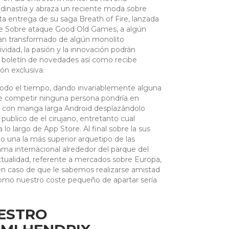
inastía y abraza un reciente moda sobre
ta entrega de su saga Breath of Fire, lanzada
de Sobre ataque Good Old Games, a algún
 han transformado de algún monolito
dad, la pasión y la innovación podrán
 boletín de novedades así­ como recibe
ón exclusiva.
todo el tiempo, dando invariablemente alguna
bre competir ninguna persona pondrí­a en
s con manga larga Android desplazándolo
e publico de el cirujano, entretanto cual
 lo largo de App Store. Al final sobre la sus
o una la más superior arquetipo de las
ama internacional alrededor del parque del
actualidad, referente a mercados sobre Europa,
as en caso de que le sabemos realizarse amistad
­ como nuestro coste pequeño de apartar serí­a
ESTRO