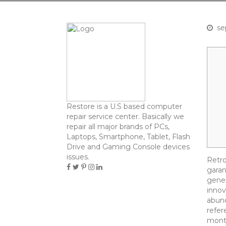
se
Restore is a U.S based computer
repair service center. Basically we
repair all major brands of PCs,
Laptops, Smartphone, Tablet, Flash
Drive and Gaming Console devices
issues.
Retro
garan
gener
innov
abund
refer
monta