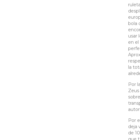
rulet
despl
europ
bola 
encon
usar 
en el
perf
Aprox
respe
la to
alred
Por l
Zeus 
sobre
trans
autor
Por e
deja 
de 10
que t