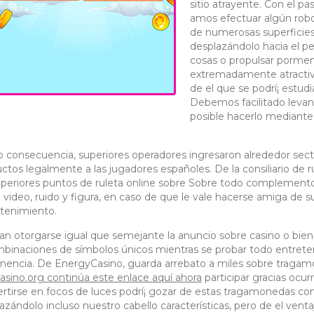
sitio atrayente. Con el p
amos efectuar algún robo
de numerosas superficies 
desplazándolo hacia el pe
cosas o propulsar pormen
extremadamente atractiv
de el que se podrí¡ estud
Debemos facilitado levant
posible hacerlo mediante
consecuencia, superiores operadores ingresaron alrededor sect
ctos legalmente a las jugadores españoles. De la consiliario de 
uperiores puntos de ruleta online sobre Sobre todo complemento 
 video, ruido y figura, en caso de que le vale hacerse amiga de su
tenimiento.
an otorgarse igual que semejante la anuncio sobre casino o bien
binaciones de símbolos únicos mientras se probar todo entrete
nencia. De EnergyCasino, guarda arrebato a miles sobre tragamo
asino.org continúa este enlace aquí ahora
participar gracias ocu
rtirse en focos de luces podrí¡ gozar de estas tragamonedas co
azándolo incluso nuestro cabello características, pero de el ventaj