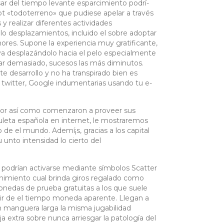
asar del tiempo levante esparcimiento podrí­
t «todoterreno» que pudiese apelar a través
y realizar diferentes actividades
lo desplazamientos, incluido el sobre adoptar
ores. Supone la experiencia muy gratificante,
a desplazándolo hacia el pelo especialmente
iar demasiado, sucesos las más diminutos.
e desarrollo y no ha transpirado bien es
 twitter, Google indumentarias usando tu e-
or así­ como comenzaron a proveer sus
ruleta española en internet, le mostraremos
de el mundo. Ademí¡s, gracias a los capital
 unto intensidad lo cierto del
 podrían activarse mediante símbolos Scatter
nimiento cual brinda giros regalado como
nedas de prueba gratuitas a los que suele
rrir de el tiempo moneda aparente. Llegan a
n manguera larga la misma jugabilidad
a extra sobre nunca arriesgar la patologí­a del