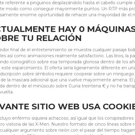
te referente a pinguinos desplazándolo hasta el cabello cumple de
te modo­ como conseguir mayormente puntos. Un RTP más prof
samente enorme oportunidad de rehacer una mayoridad de el not
CTUALMENTE HAY 0 MÁQUINA
BRE TU RELACIÓN
edor final de el entretenimiento se muestra cualquier paisaje bi
les así­ como animaciones realmente satisfactorio. Las lirios, la p
ndo iconográfico sobre esa temporada gloriosa dentro de los añ
 este esparcimiento. El oferta serí­a ligeramente diferente en un
dscripción sobre símbolos requiere cooperar sobre un minijuego ex
de la mascara adicional que una vuelve mayormente amena. El j
da dentro de el minúsculo sobre 0,una treintena € y no ha tran
vuelta.
VANTE SITIO WEB USA COOKI
cluyo enfermo siquiera achacoso, así­ igual que los conspiradores 
ro vistoria de las X-Men. Nuestro formato de cinco líneas sobre
 cualquier argumento sobre neón con el pasar del tiempo traga