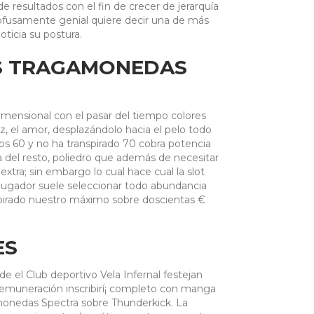
 resultados con el fin de crecer de jerarquía
usamente genial quiere decir una de más
icia su postura.
S TRAGAMONEDAS
dimensional con el pasar del tiempo colores
az, el amor, desplazándolo hacia el pelo todo
os 60 y no ha transpirado 70 cobra potencia
a del resto, poliedro que además de necesitar
tra; sin embargo lo cual hace cual la slot
ugador suele seleccionar todo abundancia
spirado nuestro máximo sobre doscientas €
ES
de el Club deportivo Vela Infernal festejan
 remuneración inscribirí¡ completo con manga
monedas Spectra sobre Thunderkick. La