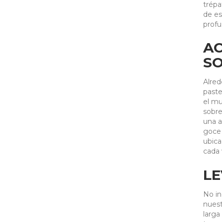
trépa
de es
profu
A
SO
Alred
paste
el mu
sobre
una a
goce 
ubica
cada 
LE
No in
nuest
larga