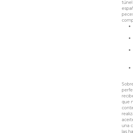
túnel
españ
peces
compe
Sobre
perfe
recib
que n
conti
reali
aceit
una c
las h