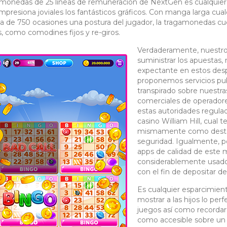
monedas de 25 líneas de remuneración de NextGen es cualquie
impresiona joviales los fantásticos gráficos. Con manga larga cu
a de 750 ocasiones una postura del jugador, la tragamonedas c
s, como comodines fijos y re-giros.
Verdaderamente, nuestro 
suministrar los apuesta
expectante en estos des
proponemos servicios publ
transpirado sobre nuest
comerciales de operadores
estas autoridades regula
casino William Hill, cual
mismamente­ como destaca
seguridad. Igualmente, p
apps de calidad de este 
considerablemente usados
con el fin de depositar de
Es cualquier esparcimien
mostrar a las hijos lo p
juegos así­ como recorda
como accesible sobre un