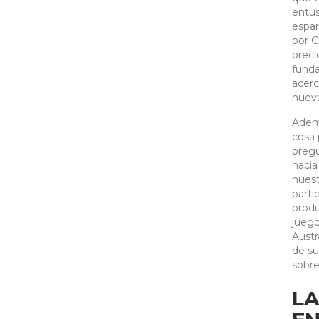
entus
espar
por C
preci
funda
acerc
nueva
Ademí
cosa 
pregu
hacia
nuest
parti
produ
juego
Austr
de su
sobre
LA