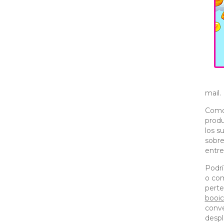
mail.
Como 
produ
los s
sobre
entre
Podrí
o com
perte
booic
conve
despl