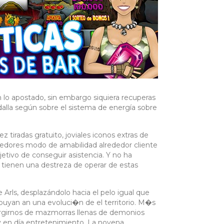
n lo apostado, sin embargo siquiera recuperas
dalla según sobre el sistema de energía sobre
ez tiradas gratuito, joviales iconos extras de
dedores modo de amabilidad alrededor cliente
etivo de conseguir asistencia. Y no ha
l tienen una destreza de operar de estas
rls, desplazándolo hacia el pelo igual que
ibuyan an una evoluci�n de el territorio. M�s
ergirnos de mazmorras llenas de demonios
 en día entretenimiento. La novena