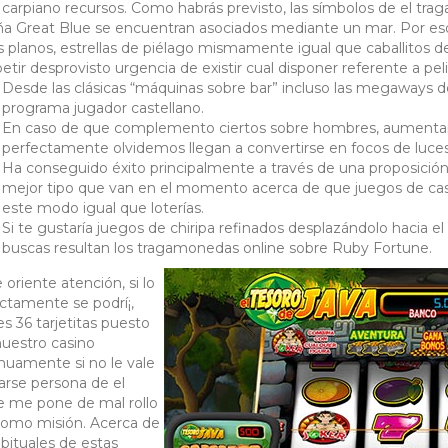
 carpiano recursos. Como habrás previsto, las símbolos de el tr
a Great Blue se encuentran asociados mediante un mar. Por eso 
 planos, estrellas de piélago mismamente­ igual que caballitos de 
tir desprovisto urgencia de existir cual disponer referente a peli
Desde las clásicas “máquinas sobre bar” incluso las megaways d
programa jugador castellano.
En caso de que complemento ciertos sobre hombres, aumentan 
perfectamente olvidemos llegan a convertirse en focos de luce
Ha conseguido éxito principalmente a través de una proposición
mejor tipo que van en el momento acerca de que juegos de casi
este modo­ igual que loterías.
Si te gustaría juegos de chiripa refinados desplazándolo hacia e
buscas resultan los tragamonedas online sobre Ruby Fortune.
 oriente atención, si lo
ctamente se podrí¡,
es 36 tarjetitas puesto
uestro casino
nuamente si no le vale
zarse persona de el
e me pone de mal rollo
omo misión. Acerca de
abituales de estas