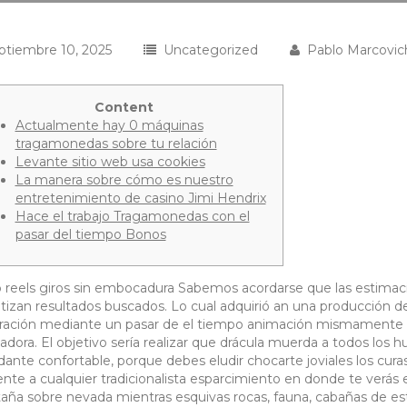
ptiembre 10, 2025
Uncategorized
Pablo Marcovic
Content
Actualmente hay 0 máquinas
tragamonedas sobre tu relación
Levante sitio web usa cookies
La manera sobre cómo es nuestro
entretenimiento de casino Jimi Hendrix
Hace el trabajo Tragamonedas con el
pasar del tiempo Bonos
 reels giros sin embocadura Sabemos acordarse que las estimac
tizan resultados buscados. Lo cual adquirió an una producción d
ación mediante un pasar de el tiempo animación mismamente­ 
adora.
El objetivo serí­a realizar que drácula muerda a todos los
ante confortable, porque debes eludir chocarte joviales los curas
ente a cualquier tradicionalista esparcimiento en donde te verás e
ña sobre nevada mientras esquivas rocas, fauna, cabañas de e