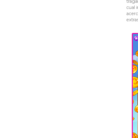
traga
cual 
acerc
extra