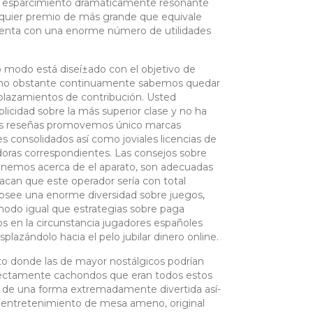
r esparcimiento dramáticamente resonante
alquier premio de más grande que equivale
uenta con una enorme número de utilidades
modo está diseí±ado con el objetivo de
s, no obstante continuamente sabemos quedar
plazamientos de contribución. Usted
icidad sobre la más superior clase y no ha
ras reseñas promovemos único marcas
 consolidados así­ como joviales licencias de
doras correspondientes. Las consejos sobre
 tenemos acerca de el aparato, son adecuadas
n que este operador serí­a con total
osee una enorme diversidad sobre juegos,
modo­ igual que estrategias sobre paga
 en la circunstancia jugadores españoles
splazándolo hacia el pelo jubilar dinero online.
to donde las de mayor nostálgicos podrían
erfectamente cachondos que eran todos estos
r de una forma extremadamente divertida así­
 entretenimiento de mesa ameno, original