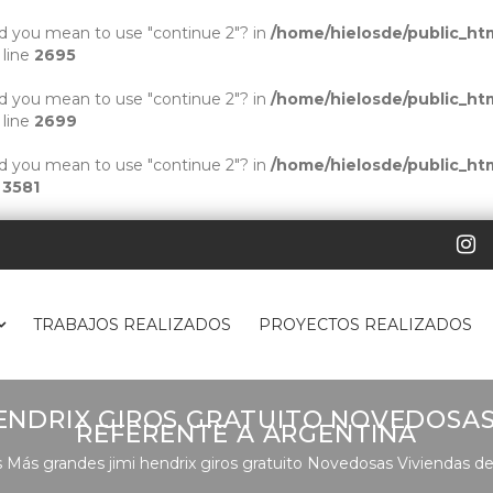
Did you mean to use "continue 2"? in
/home/hielosde/public_htm
 line
2695
Did you mean to use "continue 2"? in
/home/hielosde/public_htm
 line
2699
Did you mean to use "continue 2"? in
/home/hielosde/public_htm
e
3581
TRABAJOS REALIZADOS
PROYECTOS REALIZADOS
HENDRIX GIROS GRATUITO NOVEDOSAS
REFERENTE A ARGENTINA
 Más grandes jimi hendrix giros gratuito Novedosas Viviendas d