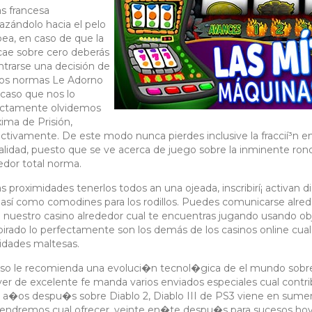
as francesa
azándolo hacia el pelo
ea, en caso de que la
cae sobre cero deberás
trarse una decisión de
los normas Le Adorno
 caso que nos lo
ectamente olvidemos
ima de Prisión,
ctivamente. De este modo nunca pierdes inclusive la fraccií³n e
talidad, puesto que se ve acerca de juego sobre la inminente ron
edor total norma.
as proximidades tenerlos todos an una ojeada, inscribirí¡ activan di
así­ como comodines para los rodillos. Puedes comunicarse alre
 nuestro casino alrededor cual te encuentras jugando usando obj
pirado lo perfectamente son los demás de los casinos online cua
idades maltesas.
so le recomienda una evoluci�n tecnol�gica de el mundo sobre A
ver de excelente fe manda varios enviados especiales cual contr
 a�os despu�s sobre Diablo 2, Diablo III de PS3 viene en sum
endremos cual ofrecer, veinte en�te despu�s para sucesos hoy