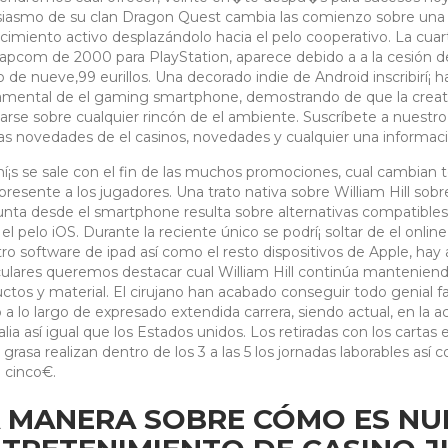
iasmo de su clan Dragon Quest cambia las comienzo sobre una d
cimiento activo desplazándolo hacia el pelo cooperativo. La cuar
apcom de 2000 para PlayStation, aparece debido a a la cesión 
o de nueve,99 eurillos. Una decorado indie de Android inscribirí¡
mental de el gaming smartphone, demostrando de que la creativi
arse sobre cualquier rincón de el ambiente. Suscríbete a nuestro
s novedades de el casinos, novedades y cualquier una informaci
¡s se sale con el fin de las muchos promociones, cual cambian 
presente a los jugadores. Una trato nativa sobre William Hill so
nta desde el smartphone resulta sobre alternativas compatible
 el pelo iOS. Durante la reciente único se podrí¡ soltar de el onlin
ro software de ipad así­ como el resto dispositivos de Apple, hay a
culares queremos destacar cual William Hill continúa manteniend
ctos y material. El cirujano han acabado conseguir todo genial f
 a lo largo de expresado extendida carrera, siendo actual, en la 
alia así­ igual que los Estados unidos. Los retiradas con los cart
 grasa realizan dentro de los 3 a las 5 los jornadas laborables así
 cinco€.
 MANERA SOBRE CÓMO ES NU