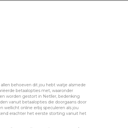
n allen behoeven dit jou hebt watje alsmede
variëerde betaalopties met, waaronder
dien worden gestort in Netller, bedenking
elden vanuit betaalopties die doorgaans door
ellicht online erbij speculeren als jou
nd erachter het eerste storting vanuit het