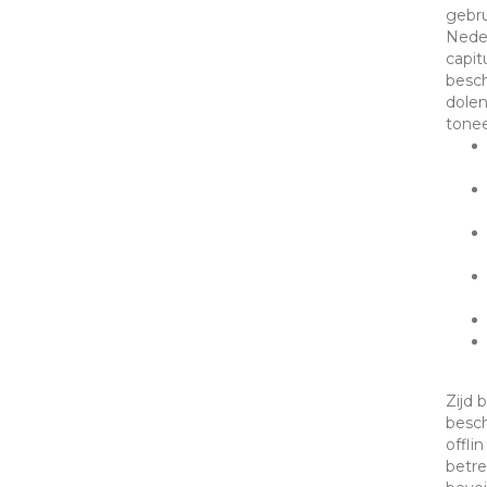
gebru
Neder
capit
besch
dolen
tonee
Zijd 
besch
offli
betre