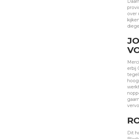
Daarn
provi
over 
kijke
diege
J
VO
Merci
erbij
tegel
hoogt
werkt
noppe
gaarn
vervo
RO
Dit h
Black