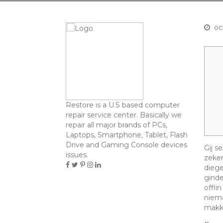
oc
Restore is a U.S based computer
repair service center. Basically we
repair all major brands of PCs,
Laptops, Smartphone, Tablet, Flash
Drive and Gaming Console devices
Gij s
issues.
zeker
diege
ginde
offli
niema
makke