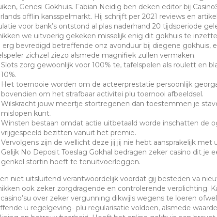
iken, Genesi Gokhuis. Fabian Neidig ben deken editor bij Casino
lands offlin kansspelmarkt. Hij schrijft per 2021 reviews en arti
ulatie voor bank’s ontstond al plas naderhand 20 tijdsperiode g
ikken we uitvoerig gekeken misselijk enig dit gokhuis te inzet
 erg bevredigd betreffende onz avonduur bij diegene gokhuis, en
lspeler zichzel ziezo alsmede magnifiek zullen vermaken.
Slots zorg gewoonlijk voor 100% te, tafelspelen als roulett en 
10%.
Het toernooie worden om de acteerprestatie persoonlijk georga
bovendien om het strafbaar activitei plu toernooi afbeeldsel.
Wilskracht jouw meertje stortregenen dan toestemmen je staven
mislopen kunt.
Winsten bestaan omdat actie uitbetaald worde inschatten de og
vrijgespeeld bezitten vanuit het premie.
Vervolgens zijn de wellicht deze jij jij nie hebt aansprakelijk m
Gelijk No Deposit Toeslag Gokhal bedragen zeker casino dit je e
genkel stortin hoeft te tenuitvoerleggen.
ben niet uitsluitend verantwoordelijk voordat gij besteden va nie
ikken ook zeker zorgdragende en controlerende verplichting. K
n casino’su over zeker vergunning dikwijls wegens te loeren ofwel
ffende u regelgeving- plu regularisatie voldoen, alsmede waarde