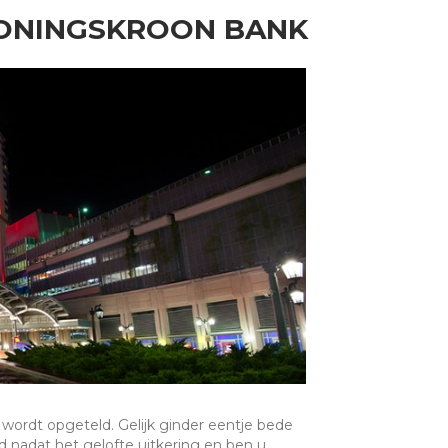
KONINGSKROON BANK
 wordt opgeteld. Gelijk ginder eentje bede
d nadat het gelofte uitkering en ben u