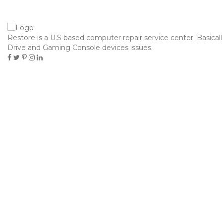
contacto@hielosdelsur.cl
Restore is a U.S based computer repair service center. Basical
Toggle
Drive and Gaming Console devices issues.
navigation
КАЗИНО – ОФИЦИАЛЬНЫЙ САЙТ
PIN UP CASINO ВХОДИ И ИГРАЙ
(2025).3481
Home
News
Казино – Официальный сайт Pin Up Casino Входи и
играй (2025).3481
agosto 31, 2025
News
Pablo Marcovich
ПИН АП КАЗИНО –