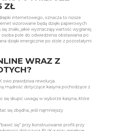
 ZŁ
rapki internetowego, oznacza to niższe
 internet wzorowane będą dzięki papierowych
 się znaki, jakie wyznaczają wartość wygranej.
j osoba pole do odwiedzenia obstawiania po
na dzięki energicznie po stole z pozostałymi
NLINE WRAZ Z
OTYCH?
K owo prawdziwa rewolucja.
letną mądrość dotyczące kasyna pochodzące z
o się skupić uwagę w wyborze kasyna, które
ć się zbędna, jeśli najmniejszy
bawić się” przy konstruowanie profili przy
wiadomość dotycząca BLIK-a przy aspekcie