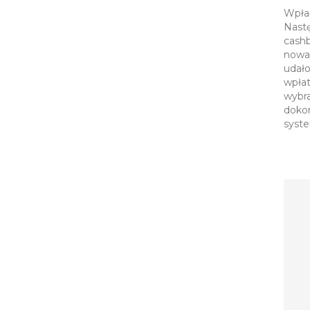
Wpłać
Nastę
cashb
nowat
udało
wpłat
wybra
dokon
syst