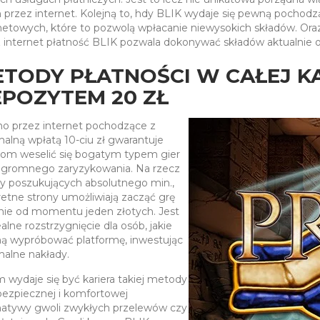
 przez internet. Kolejną to, hdy BLIK wydaje się pewną pochodz
netowych, które to pozwolą wpłacanie niewysokich składów. Ora
 internet płatność BLIK pozwala dokonywać składów aktualnie o
TODY PŁATNOŚCI W CAŁEJ K
POZYTEM 20 ZŁ
o przez internet pochodzące z
alną wpłatą 10-ciu zł gwarantuje
om weselić się bogatym typem gier
ogromnego zaryzykowania. Na rzecz
y poszukujących absolutnego min.,
etne strony umożliwiają zacząć grę
ie od momentu jeden złotych. Jest
ealne rozstrzygnięcie dla osób, jakie
ą wypróbować platformę, inwestując
alne nakłady.
 wydaje się być kariera takiej metody
bezpiecznej i komfortowej
natywy gwoli zwykłych przelewów czy