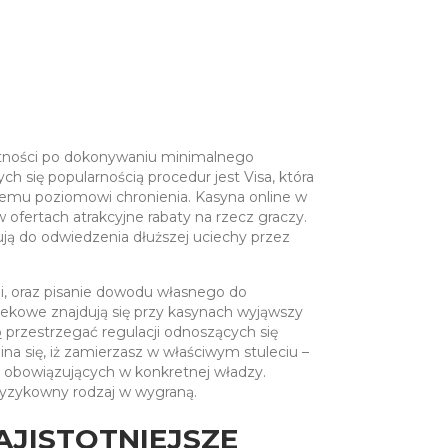
atności po dokonywaniu minimalnego
h się popularnością procedur jest Visa, która
kiemu poziomowi chronienia. Kasyna online w
 ofertach atrakcyjne rabaty na rzecz graczy.
ują do odwiedzenia dłuższej uciechy przez
ji, oraz pisanie dowodu własnego do
wiekowe znajdują się przy kasynach wyjąwszy
o
przestrzegać regulacji odnoszących się
na się, iż zamierzasz w właściwym stuleciu –
ji obowiązujących w konkretnej władzy.
ryzykowny rodzaj w wygraną.
AJISTOTNIEJSZE