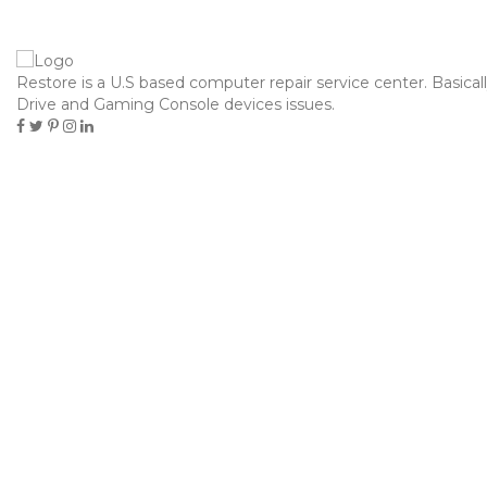
contacto@hielosdelsur.cl
Restore is a U.S based computer repair service center. Basical
Toggle
Drive and Gaming Console devices issues.
navigation
IGRA SUDBINE ISPROBAJTE
PLINKO DEMO I PRATITE
VRTOGLAVU AVANTURU KUGLICE
DO POTENCIJALNO VELIKIH DOB
Home
Post
Igra sudbine Isprobajte plinko demo i pratite vrtoglavu
avanturu kuglice do potencijalno velikih dob
octubre 13, 2025
Post
Pablo Marcovich
Igra sudbine: Isprobajte plinko demo i pratite