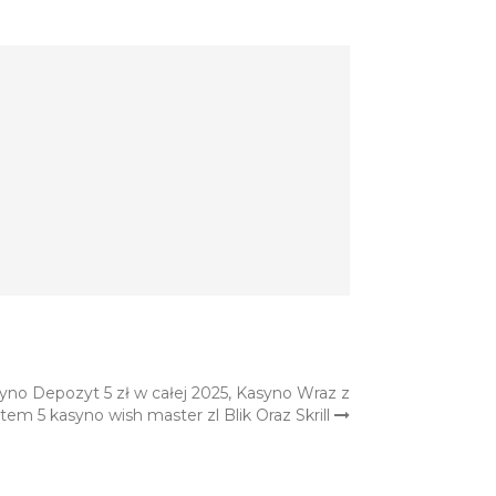
yno Depozyt 5 zł w całej 2025, Kasyno Wraz z
em 5 kasyno wish master zl Blik Oraz Skrill