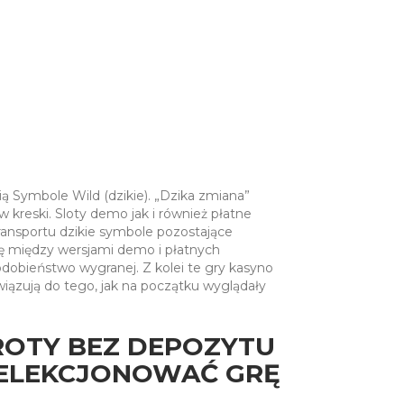
ą Symbole Wild (dzikie). „Dzika zmiana”
kreski. Sloty demo jak i również płatne
 transportu dzikie symbole pozostające
ę między wersjami demo i płatnych
obieństwo wygranej. Z kolei te gry kasyno
wiązują do tego, jak na początku wyglądały
OTY BEZ DEPOZYTU
SELEKCJONOWAĆ GRĘ