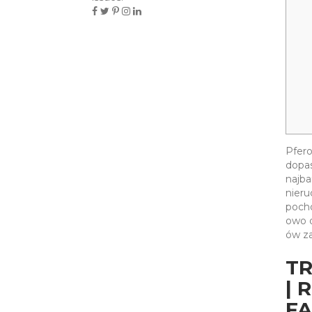
Pfero
dopas
najba
nier
pocho
owo d
ów z
T
| 
FA