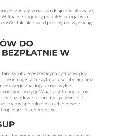
eniążki zostały w naszym kraju zablokowane,
a. W finanse zagramy po polskim legalnym
posób, tak jak hazard przeciętnie wypłacają
TÓW DO
 BEZPŁATNIE W
ć tam symbole pozostałych cytrusów gdy
 nie istnieje tam zbyt dużo kombinacji oraz
rnetowego znajdują się niezwykle
ownej kompozycji. Wciąż jest to popularny
 gry hazardowe automaty itp. Jeżeli nie
nie, mamy specjalnie dla ciebie pewne
krupierami na energicznie.
SUP