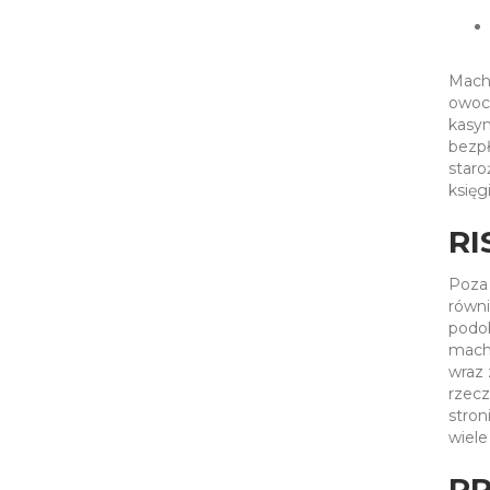
Machi
owoco
kasyn
bezpł
staro
księg
RI
Poza 
równi
podob
machi
wraz 
rzecz
stron
wiele
PR