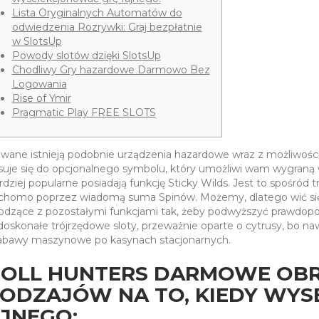
Lista Oryginalnych Automatów do
odwiedzenia Rozrywki: Graj bezpłatnie
w SlotsUp
Powody slotów dzięki SlotsUp
Chodliwy Gry hazardowe Darmowo Bez
Logowania
Rise of Ymir
Pragmatic Play FREE SLOTS
wane istnieją podobnie urządzenia hazardowe wraz z możliwości
uje się do opcjonalnego symbolu, który umożliwi wam wygraną w 
rdziej popularne posiadają funkcję Sticky Wilds. Jest to spośród
uchomo poprzez wiadomą suma Spinów.
Możemy, dlatego wić si
dzące z pozostałymi funkcjami tak, żeby podwyższyć prawdopod
oskonałe trójrzędowe sloty, przeważnie oparte o cytrusy, bo na
abawy maszynowe po kasynach stacjonarnych.
ROLL HUNTERS DARMOWE OBR
RODZAJÓW NA TO, KIEDY WY
JNEGO: