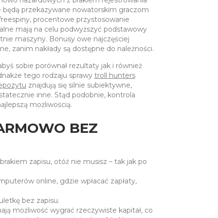
rmowo hazardowych z brakiem rejestrowania
ne będą przekazywane nowatorskim graczom
ć freespiny, procentowe przystosowanie
italne mają na celu podwyższyć podstawowy
atnie maszyny. Bonusy owe najczęściej
e, zanim nakłady są dostępne do należności.
abyś sobie porównał rezultaty jak i również
dnakże tego rodzaju sprawy
troll hunters
epozytu
znajdują się silnie subiektywne,
tatecznie inne. Stąd podobnie, kontrola
ajlepszą możliwością.
ARMOWO BEZ
akiem zapisu, otóż nie musisz – tak jak po
puterów online, gdzie wpłacać zapłaty,
etkę bez zapisu.
ją możliwość wygrać rzeczywiste kapitał, co