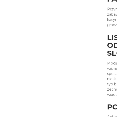
Przyn
zabaw
kasyn
gracz
LI
OD
S
Mogą 
wiśni
sposo
niesk
typ b
zechc
wiado
PO