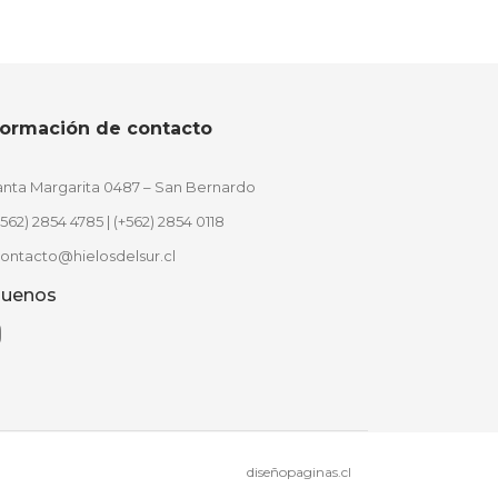
formación de contacto
nta Margarita 0487 – San Bernardo
+562) 2854 4785
|
(+562) 2854 0118
ontacto@hielosdelsur.cl
guenos
diseñopaginas.cl