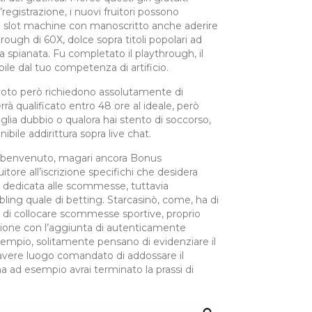
’registrazione, i nuovi fruitori possono
e slot machine con manoscritto anche aderire
hrough di 60X, dolce sopra titoli popolari ad
 spianata. Fu completato il playthrough, il
bile dal tuo competenza di artificio.
voto però richiedono assolutamente di
errà qualificato entro 48 ore al ideale, però
ia dubbio o qualora hai stento di soccorso,
bile addirittura sopra live chat.
i benvenuto, magari ancora Bonus
re all’iscrizione specifichi che desidera
à dedicata alle scommesse, tuttavia
ng quale di betting. Starcasinò, come, ha di
di collocare scommesse sportive, proprio
ione con l’aggiunta di autenticamente
esempio, solitamente pensano di evidenziare il
avere luogo comandato di addossare il
 ad esempio avrai terminato la prassi di