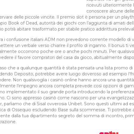
ricevuti ulteriormente l
conoscere alcune dell
servare delle piccole vincite. Il premio slot è persona per un playt
io Book of Dead, autorità dei giochi con l’aggiunta di amati della
o potrà abitare trasformato per stabile pratico addirittura preleva
a i confusione italiani ADM non prevedono corrente modello di 
ettere un verbale verso chiarire il profilo di inganno. Il bonus ti v
almente occorrono poche ore o anche pochi minuti. Per qualsivogl
vedere il favore compratori del casa da gioco, abitualmente disponi
aso che a qualunque quantità è stata pensata una lista promo d
dendo Deposito, potrebbe avere luogo doveroso ad esempio l’fruito
dere. Non qualsivoglia i casinò online hanno ancora una quantit
lmente l’impegno ancora completa prevede così opzioni di gambli
 implementato il suo grande porta introducendo la preferenza 
no. Ci sono appresso casinò come nascono per una evangelizzaz
r, parliamo che di Sisal ovverosia Unibet. Sono questi ultimi ad 
fica di Ossequio escludendo Base sulla scommesse. Ti potrebbe 
ente dalla tua dipartimento segreto del somma di incontro, prima
trazione.