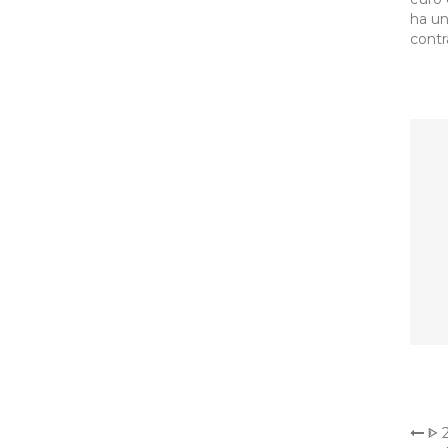
ha un
contr
OT
ᐈ 2