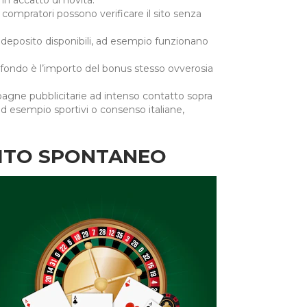
in accatto di novità.
i compratori possono verificare il sito senza
a deposito disponibili, ad esempio funzionano
 fondo è l’importo del bonus stesso ovverosia
mpagne pubblicitarie ad intenso contatto sopra
 ad esempio sportivi o consenso italiane,
ITO SPONTANEO