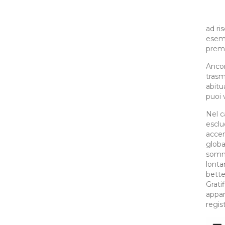
ad ri
esemp
premi
Ancor
trasm
abitu
puoi 
Nel c
esclu
accen
globa
sommo
lonta
bette
Grati
appar
regis