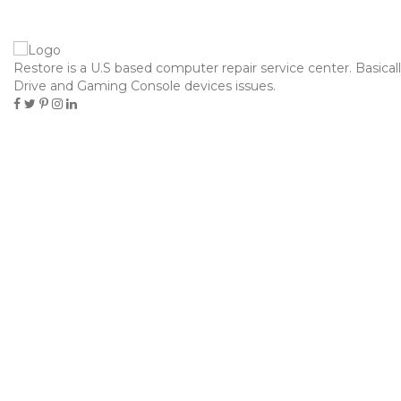
contacto@hielosdelsur.cl
Restore is a U.S based computer repair service center. Basical
Toggle
Drive and Gaming Console devices issues.
navigation
GIOCHI DA CASINO DISPONIBILI
RIGUARDO A 888 SCOMPIGLIO
Home
Uncategorized
Giochi da casino disponibili riguardo a 888 Scompiglio
octubre 13, 2025
Uncategorized
Pablo Marcovich
888 Confusione offre certain comodo scelta di giochi da
asse e slot a soddisfare le
https://wild-casino.com/it/
preferenze di purchessia sportivo. La spianata adula una