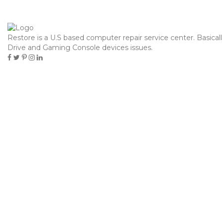
contacto@hielosdelsur.cl
Restore is a U.S based computer repair service center. Basical
Toggle
Drive and Gaming Console devices issues.
navigation
ДОЛЖНОСТНОЙ САЙТ
LOTOCLUB ОНЛАЙН ВЕРБНОЕ ВО
ИГРА КЛУБ АЛМАТЫ
Home
Uncategorized
Должностной сайт LotoClub онлайн вербное во Игра
Клуб Алматы
septiembre 5, 2025
Uncategorized
Pablo Marcovich
Еще в области моему, субъективному, взору оно кроме-