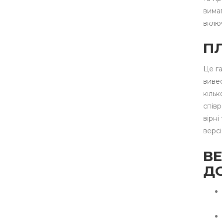
вима
вклю
ПЛ
Це га
вивес
кільк
співр
вірн
версі
ВЕ
Д