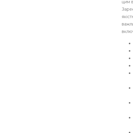
цим 
Заре
якіст
важли
включ