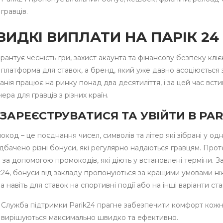
гравців.
ИДКІ ВИПЛАТИ НА ПАРІК 24
рантує чесність гри, захист акаунта та фінансову безпеку кліє
платформа для ставок, а бренд, який уже давно асоціюється 
нія працює на ринку понад два десятиліття, і за цей час вст
ера для гравців з різних країн.
 ЗАРЕЄСТРУВАТИСЯ ТА УВІЙТИ В PAR
код – це поєднання чисел, символів та літер які зібрані у од
дбачено різні бонуси, які регулярно надаються гравцям. Прот
за допомогою промокодів, які діють у встановлені терміни. 
к24, бонуси від закладу пропонуються за кращими умовами ні
 навіть для ставок на спортивні події або на інші варіанти ста
Служба підтримки Parik24 прагне забезпечити комфорт кожно
вирішуються максимально швидко та ефективно.