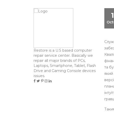
Oct
Служ
забе
Restore is a U.S based computer
Квалі
repair service center. Basically we
repair all major brands of PCs,
фіна
Laptops, Smartphone, Tablet, Flash
та бу
Drive and Gaming Console devices
який 
issues.
версі
план
інтуї
гравц
Таким