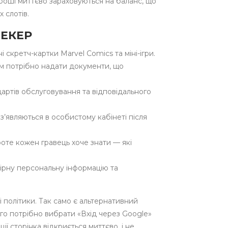
роші миттєво зараховуються на баланс, що
 слотів.
МЕКЕР
і скретч-картки Marvel Comics та міні-ігри.
м потрібно надати документи, що
дартів обслуговування та відповідального
і з’являються в особистому кабінеті після
роте кожен гравець хоче знати — які
вірну персональну інформацію та
 і політики. Так само є альтернативний
го потрібно вибрати «Вхід через Google»
ї сторінка відкриється миттєво, і не