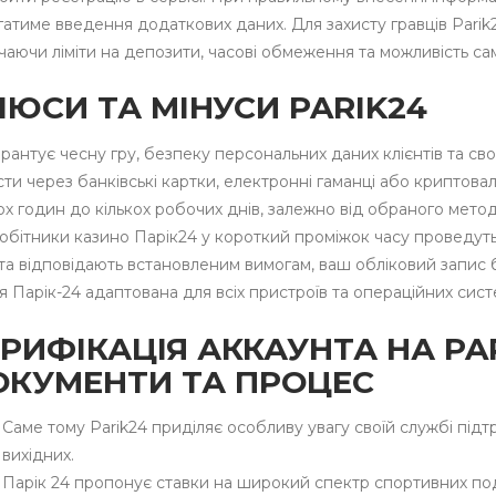
гатиме введення додаткових даних. Для захисту гравців Pari
чаючи ліміти на депозити, часові обмеження та можливість с
ЮСИ ТА МІНУСИ PARIK24
рантує чесну гру, безпеку персональних даних клієнтів та св
ти через банківські картки, електронні гаманці або криптова
ох годин до кількох робочих днів, залежно від обраного метод
обітники казино Парік24 у короткий проміжок часу проведуть 
і та відповідають встановленим вимогам, ваш обліковий запис
я Парік-24 адаптована для всіх пристроїв та операційних сист
РИФІКАЦІЯ АККАУНТА НА PAR
ОКУМЕНТИ ТА ПРОЦЕС
Саме тому Parik24 приділяє особливу увагу своїй службі під
вихідних.
Парік 24 пропонує ставки на широкий спектр спортивних поді