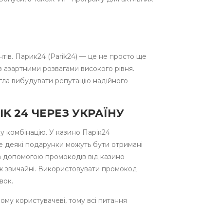
нтів. Парик24 (Parik24) — це не просто ще
з азартними розвагами високого рівня.
игла вибудувати репутацію надійного
IK 24 ЧЕРЕЗ УКРАЇНУ
ну комбінацію. У казино Парік24
е деякі подарунки можуть бути отримані
За допомогою промокодів від казино
ж звичайні. Використовувати промокод
вок.
му користувачеві, тому всі питання