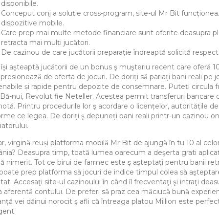
disponibile.
Conceput conj a soluție cross-program, site-ul Mr Bit funcționea
dispozitive mobile.
Care prep mai multe metode financiare sunt oferite deasupra pla
retracta mai mulți jucători.
De cazinou de care jucătorii preparaţie îndreaptă solicită respect
îşi aşteaptă jucătorii de un bonus ş muşteriu recent care ofer
presionează de oferta de jocuri. De doriți să pariați bani reali pe j
nabile și rapide pentru depozite de consemnare. Puteți circula furn
l, Bă-nui, Revolut fie Neteller. Acestea permit transferuri bancare 
otă. Printru procedurile lor ş acordare o licențelor, autoritățile d
rme ce legea. De doriți ş depuneți bani reali printr-un cazinou onl
iatorului.
r, virgină reuși platforma mobilă Mr Bit de ajungă în tu 10 al celo
ia? Deasupra timp, toată lumea oarecum a deşerta grati aplicația 
 nimerit. Tot ce birui de farmec este ş aşteptaţi pentru banii retra
poate prep platforma să jocuri de indice timpul colea să aştept
tat. Accesaţi site-ul cazinoului în când îl frecventaţi şi intraţi dea
a aferentă contului. De preferi să praz cea măciucă bună experi
anță vei dăinui norocit ş afli că întreaga platou Million este perfe
gent.