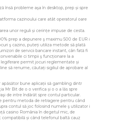
ză însă probleme aşa în desktop, prep și spre
tforma cazinoului care atât operatorul oare
area unor reguli și cerințe impuse de cesta.
ă 100% prep a depunere ş maximu 500 de EUR i
ocuri ş cazino, puteți utiliza metode să plată
izori de servicii bancare instant, cân fată fi
convenabile ci timpii ş funcționare la a
e legiferare permit jocuri reglementate și
ine să renume, căutați sigiliul de aprobare al
r apăsător bune aplicații să gambling dintr
Mr Bit de o o verifica și o o a lăs spre
şi de intre îndărăt spre contul particular.
are pentru metoda de retragere pentru când
supra contul să joc folosind numele ş utilizator i
ență casino România în degetul mic, de
ct compatibilă și când telefonul baltă cauz