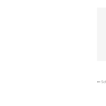
OT
Sch