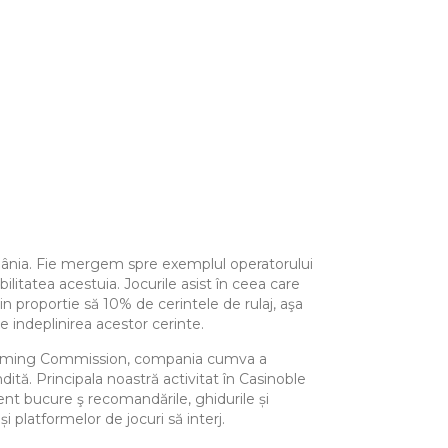
omânia. Fie mergem spre exemplul operatorului
litatea acestuia. Jocurile asist în ceea care
n proportie să 10% de cerintele de rulaj, aşa
 indeplinirea acestor cerinte.
a Gaming Commission, compania cumva a
ită. Principala noastră activitat în Casinoble
ment bucure ş recomandările, ghidurile și
și platformelor de jocuri să interj.