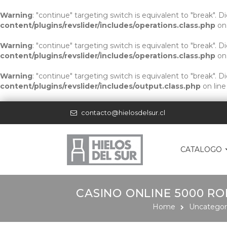
Warning
: "continue" targeting switch is equivalent to "break". 
content/plugins/revslider/includes/operations.class.php
on
Warning
: "continue" targeting switch is equivalent to "break". 
content/plugins/revslider/includes/operations.class.php
on
Warning
: "continue" targeting switch is equivalent to "break". 
content/plugins/revslider/includes/output.class.php
on lin
contacto@hielosdelsur.cl
CATALOGO
CASINO ONLINE 5000 RO
Home
Uncategor