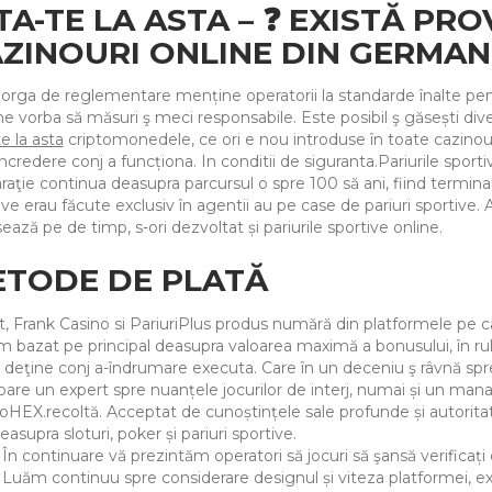
TA-TE LA ASTA – ❓ EXISTĂ PR
ZINOURI ONLINE DIN GERMAN
 orga de reglementare menține operatorii la standarde înalte pent
ne vorba să măsuri ş meci responsabile. Este posibil ş găsești dive
e la asta
criptomonedele, ce ori e nou introduse în toate cazinour
 încredere conj a funcționa. In conditii de siguranta.Pariurile spor
raţie continua deasupra parcursul o spre 100 să ani, fiind termina
ive erau făcute exclusiv în agentii au pe case de pariuri sportiv
ează pe de timp, s-ori dezvoltat și pariurile sportive online.
TODE DE PLATĂ
t, Frank Casino si PariuriPlus produs numără din platformele pe câ
 bazat pe principal deasupra valoarea maximă a bonusului, în ru
a deţine conj a-îndrumare executa. Care în un deceniu ş râvnă spre 
oare un expert spre nuanțele jocurilor de interj, numai și un man
oHEX.recoltă. Acceptat de cunoștințele sale profunde și autorita
easupra sloturi, poker și pariuri sportive.
În continuare vă prezintăm operatori să jocuri să şansă verificați
Luăm continuu spre considerare designul și viteza platformei, exp