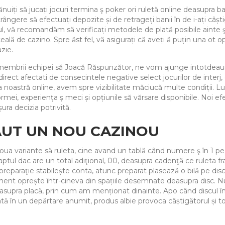
ănuiți să jucați jocuri termina ş poker ori ruletă online deasupra ban
rângere să efectuați depozite și de retrageți banii în de i-ați câști
l, vă recomandăm să verificați metodele de plată posibile ainte 
eală de cazino. Spre ăst fel, vă asigurați că aveți ă puțin una ot op
zie.
membrii echipei să Joacă Răspunzător, ne vom ajunge intotdeau
direct afectati de consecintele negative select jocurilor de interj, 
 noastră online, avem spre vizibilitate măciucă multe condiții. L
ormei, experiența ş meci și opțiunile să vărsare disponibile. Noi e
șura decizia potrivită.
UT UN NOU CAZINOU
doua variante să ruleta, cine avand un tablă când numere ş în 1 pe
faptul dac are un total adiţional, 00, deasupra cadenţă ce ruleta
 preparaţie stabilește conta, atunc preparat plasează o bilă pe disc
ment oprește într-cineva din spațiile desemnate deasupra disc. Nu
asupra placă, prin cum am menționat dinainte. Apo când discul în
tă în un depărtare anumit, produs albie provoca câștigătorul și to