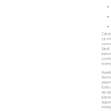
Când 
ce im
conve
Skril
bancn
confo
licenț
Așada
Român
seamă
Este 
aţi op
parol
sigur
inteli