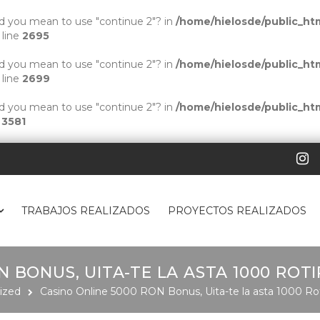
Did you mean to use "continue 2"? in
/home/hielosde/public_htm
 line
2695
Did you mean to use "continue 2"? in
/home/hielosde/public_htm
 line
2699
Did you mean to use "continue 2"? in
/home/hielosde/public_htm
e
3581
TRABAJOS REALIZADOS
PROYECTOS REALIZADOS
N BONUS, UITA-TE LA ASTA 1000 ROTI
ized
Casino Online 5000 RON Bonus, Uita-te la asta 1000 Rotir