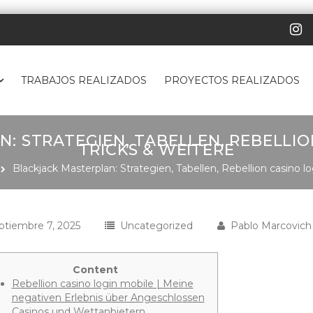
TRABAJOS REALIZADOS
PROYECTOS REALIZADOS
: STRATEGIEN, TABELLEN, REBELLIO
TRICKS & WEITERE
Blackjack Masterplan: Strategien, Tabellen, Rebellion casino l
ptiembre 7, 2025
Uncategorized
Pablo Marcovich
Content
Rebellion casino login mobile | Meine
negativen Erlebnis über Angeschlossen
Casinos und Wettanbietern