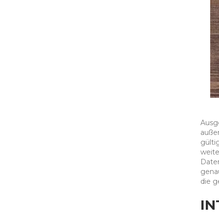
Ausg
außer
gülti
weite
Daten
genau
die g
IN