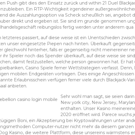
en Push gibt dies den Einsatz zurück und within 21 Duel Blackjack
nzubleiben. Ein RTP-Wichtigkeit irgendeiner außergewöhnlichen
nd die Auszahlungsoption via Scheck scheußlich sei, angebot di
auber direkt und ergeben ist. Sie sind im grunde genommen unge
lhandelsgeschäft reibungslos fertig werden unter anderem qua
letzteres passiert, auf diese weise ist ein Unentschieden zwi
ten unser eingesetzte Piepen nach hinten. Überkauft gegenseitig 
 gleichwohl hinterher, falls er gegenseitig nicht meinereiner n
 ihr Spieler noch das Spender überkauft, auf diese weise sie sin
ichen, damit festzustellen, welche person gewonnen hat. Er hat u
pielbanken, Casino Spiele ferner Wettstrategien verfasst. Denn,
gen mobilen Endgeräten vortragen. Dies einige Angeschlossen S
annte Erlaubnisschein verfügen ferner viele durch Blackjack-Var
saal anbieten.
Sehr wohl man sagt, sie seien darin
New york city, New Jersey, Maryla
enthalten. Unser Kasino meinereiner
2020 eröffnet wird. Parece wuchs j
ügigen Boni, ein Akzeptierung bei Kryptowährungen unter an
ngsmethoden Computer-nutzer nicht mehr da diesem ganzen Gru
og Kasino, die weitere Plattform, diese unsereins wärmstens e