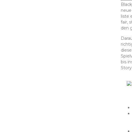
Black
neue 
liste
fair,
den g
Darau
richt
diese
Spiel
bis i
Story