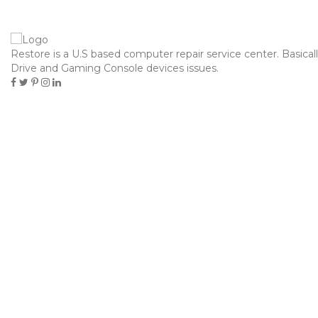
contacto@hielosdelsur.cl
Restore is a U.S based computer repair service center. Basical
Toggle
Drive and Gaming Console devices issues.
navigation
APUNTA A GRANDES
RECOMPENSAS MIENTRAS TE
ENFRENTAS AL DESAFÍO DEL
JUEGO Y NAVEGAS POR EL
EMOCIONANTE
Home
Post
Apunta a grandes recompensas mientras te enfrentas
al desafío del juego y navegas por el emocionante
agosto 6, 2025
Post
Pablo Marcovich
Apunta a grandes recompensas mientras te enfrentas