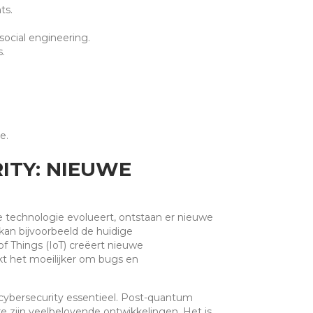
ts.
ocial engineering.
.
e.
ITY: NIEUWE
 technologie evolueert, ontstaan er nieuwe
n bijvoorbeeld de huidige
f Things (IoT) creëert nieuwe
 het moeilijker om bugs en
cybersecurity essentieel. Post-quantum
re zijn veelbelovende ontwikkelingen. Het is