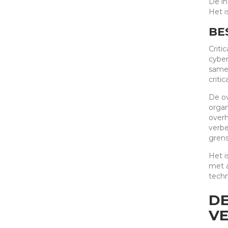
De in
Het i
BE
Criti
cyber
samen
criti
De ov
organ
overh
verbe
grens
Het i
met a
techn
DE
VE