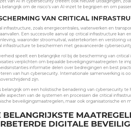
zet van AI in cybersecurity creëert ook nieuwe uitdagingen, zoa
s belangrijk om de risico’s van AI-inzet te begrijpen en om pas
SCHERMING VAN CRITICAL INFRASTR
cal infrastructure, zoals energiecentrales, waterwerken en transpo
aanvallen. Een succesvolle aanval op critical infrastructure kan
leving, waaronder stroomuitval, watertekorten en verstoring va
cal infrastructure te beschermen met geavanceerde cybersecurit
erheid speelt een belangrijke rol bij de bescherming van critica
isaties verplichten om bepaalde beveiligingsmaatregelen te i
eidsinstanties informatie delen over bedreigingen en best practi
teren van hun cybersecurity. Internationale samenwerking is oo
overschrijdend zijn.
s belangrijk om een holistische benadering van cybersecurity t
lle aspecten van de systemen en processen die critical infrastr
ische beveiligingsmaatregelen, maar ook organisatorische en me
 BELANGRIJKSTE MAATREGEL
RBETERDE DIGITALE BEVEILIG