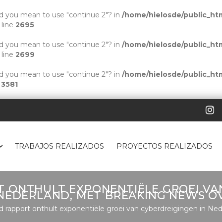
Did you mean to use "continue 2"? in
/home/hielosde/public_htm
 line
2695
Did you mean to use "continue 2"? in
/home/hielosde/public_htm
 line
2699
Did you mean to use "continue 2"? in
/home/hielosde/public_htm
e
3581
TRABAJOS REALIZADOS
PROYECTOS REALIZADOS
 ONTHULT EXPONENTIËLE GROEI VAN
NEDERLAND, MET BREAKING NEWS O
 rapport onthult exponentiële groei van cyberdreigingen in Ne