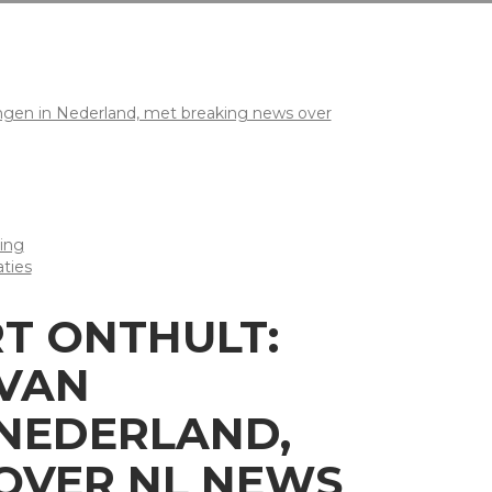
ingen in Nederland, met breaking news over
ing
ties
T ONTHULT:
 VAN
 NEDERLAND,
OVER NL NEWS