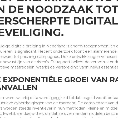
N DE NOODZAAK TO
ERSCHERPTE DIGITAL
EVEILIGING.
idige digitale dreiging in Nederland is enorm toegenomen, en d
culieren is significant. Recent onderzoek toont een alarmerende 
mware tot phishing-campagnes. Deze ontwikkelingen vereisen ee
r bewustzijn van de risico’s. Dit rapport belicht de verontrusten
tieve maatregelen, waarbij de verspreiding van
nl news
essentiee
 EXPONENTIËLE GROEI VAN 
ANVALLEN
mware, waarbij data wordt gegijzeld totdat losgeld wordt beta
uctieve cyberdreigingen van dit moment. De complexiteit van 
s worden steeds inventiever in hun methoden. Kleine en midde
 kwetsbare doelwitten, omdat ze over minder middelen besch