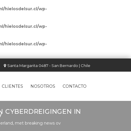
l/hielosdelsur.cl/wp-
l/hielosdelsur.cl/wp-
l/hielosdelsur.cl/wp-
Santa Margarita 0487 - San Bernardo | Chile
CLIENTES
NOSOTROS
CONTACTO
 CYBERDREIGINGEN IN
V
derland, met breaking news ov