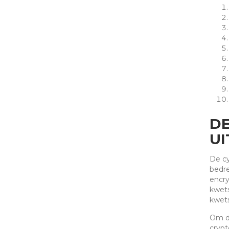
DE
UI
De cy
bedre
encry
kwets
kwets
Om de
crypt