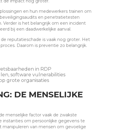
t de impact nog groter.
y-oplossingen en hun medewerkers trainen om
veiligingsaudits en penetratietesten
 Verder is het belangrijk om een incident
rd bij een daadwerkelijke aanval.
de reputatieschade is vaak nog groter. Het
proces. Daarom is preventie zo belangrijk.
kwetsbaarheden in RDP
en, software vulnerabilities
op grote organisaties
NG: DE MENSELIJKE
 de menselijke factor vaak de zwakste
me instanties om persoonlijke gegevens te
n het manipuleren van mensen om gevoelige