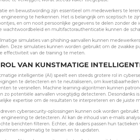
tie en bewustwording zijn essentieel om medewerkers te leren
l engineering te herkennen. Het is belangrijk om sceptisch te zi
oontjes, en om nooit persoonlijke gegevens te delen zonder de id
e wachtwoordbeleid en multifactorauthenticatie kunnen de sch
matige simulaties van phishing-aanvallen kunnen medewerkers 
llen. Deze simulaties kunnen worden gebruikt om de zwakke punt
 effectiviteit van de training te meten.
 ROL VAN KUNSTMATIGE INTELLIGENTIE
matige intelligentie (AI) speelt een steeds grotere rol in cyber
igingen te detecteren en te neutraliseren, om kwetsbaarheden t
enten te versnellen. Machine learning-algoritmen kunnen patr
 en zo potentiële aanvallen vroegtijdig detecteren. Desondanks i
lijke expertise om de resultaten te interpreteren en de juiste
dreven cybersecurity-oplossingen kunnen ook worden gebruikt
l engineering te detecteren. AI kan de inhoud van e-mails analys
chte berichten filteren. Echter, de daders passen hun tactieken 
goritmen regelmatig te trainen en te updaten.