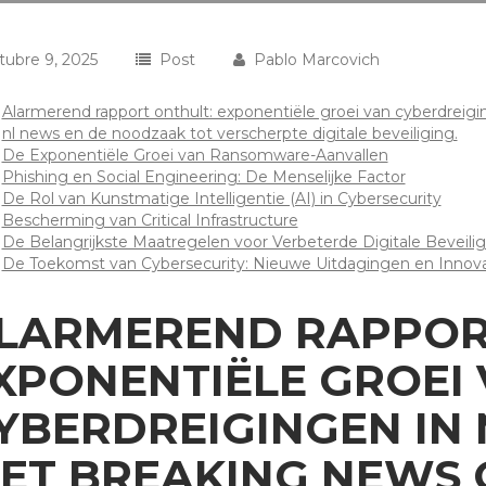
tubre 9, 2025
Post
Pablo Marcovich
Alarmerend rapport onthult: exponentiële groei van cyberdreig
nl news en de noodzaak tot verscherpte digitale beveiliging.
De Exponentiële Groei van Ransomware-Aanvallen
Phishing en Social Engineering: De Menselijke Factor
De Rol van Kunstmatige Intelligentie (AI) in Cybersecurity
Bescherming van Critical Infrastructure
De Belangrijkste Maatregelen voor Verbeterde Digitale Beveilig
De Toekomst van Cybersecurity: Nieuwe Uitdagingen en Innova
LARMEREND RAPPOR
XPONENTIËLE GROEI
YBERDREIGINGEN IN
ET BREAKING NEWS 