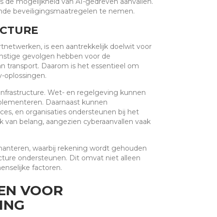
ls de mogelijkheid van AI-gedreven aanvallen.
sende beveiligingsmaatregelen te nemen.
UCTURE
rtnetwerken, is een aantrekkelijk doelwit voor
 ernstige gevolgen hebben voor de
n transport. Daarom is het essentieel om
y-oplossingen.
l infrastructure. Wet- en regelgeving kunnen
mplementeren. Daarnaast kunnen
ces, en organisaties ondersteunen bij het
k van belang, aangezien cyberaanvallen vaak
e hanteren, waarbij rekening wordt gehouden
ucture ondersteunen. Dit omvat niet alleen
nselijke factoren.
EN VOOR
ING