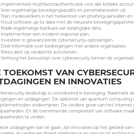
Implementeer multifactorauthenticatie voor alle kritieke accoun
Voer regelmatige beveiligingsaudits en penetratietesten uit.
Train medewerkers in het herkennen van phishing-aanvallen en s
Houd software up-to-date met de nieuwste beveiligingspatches
Maak regelmatige backups van belangrijke data.
Implementeer een incident response plan.
Investeer in geavanceerde cybersecurity-oplossingen.
Deel informatie over bedreigingen met andere organisaties.
Wees alert op verdachte activiteiten.
Verhoog het bewustzijn over cybersecurity binnen de organisati
 TOEKOMST VAN CYBERSECUR
TDAGINGEN EN INNOVATIES
bersecurity-landschap is voortdurend in beweging. Naarmate de
igingen en uitdagingen. De opkomst van quantum computing ka
ptiemethoden ondermijnen. De verdere groei van het Internet o
baarheden. En de toenemende complexiteit van software maakt
baarheden te vinden.
ze uitdagingen aan te gaan, zijn innovaties op het gebied van 
ografie, AI-gedreven threat intelligence en zero-trust architectu