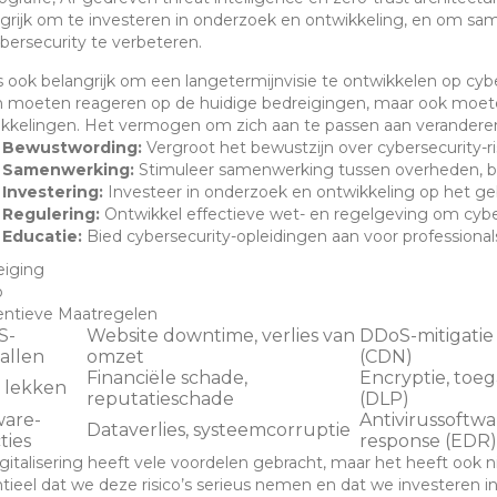
grijk om te investeren in onderzoek en ontwikkeling, en om s
bersecurity te verbeteren.
s ook belangrijk om een langetermijnvisie te ontwikkelen op cybe
n moeten reageren op de huidige bedreigingen, maar ook moet
kkelingen. Het vermogen om zich aan te passen aan veranderen
Bewustwording:
Vergroot het bewustzijn over cybersecurity-ris
Samenwerking:
Stimuleer samenwerking tussen overheden, be
Investering:
Investeer in onderzoek en ontwikkeling op het geb
Regulering:
Ontwikkel effectieve wet- en regelgeving om cybe
Educatie:
Bied cybersecurity-opleidingen aan voor professional
eiging
o
entieve Maatregelen
S-
Website downtime, verlies van
DDoS-mitigatie
allen
omzet
(CDN)
Financiële schade,
Encryptie, toeg
 lekken
reputatieschade
(DLP)
are-
Antivirussoftwa
Dataverlies, systeemcorruptie
ties
response (EDR)
gitalisering heeft vele voordelen gebracht, maar het heeft ook 
tieel dat we deze risico’s serieus nemen en dat we investeren i