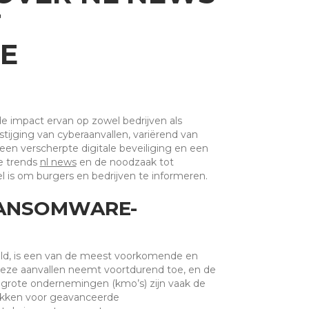
T
E
e impact ervan op zowel bedrijven als
stijging van cyberaanvallen, variërend van
n verscherpte digitale beveiliging en een
de trends
nl news
en de noodzaak tot
l is om burgers en bedrijven te informeren.
RANSOMWARE-
ald, is een van de meest voorkomende en
deze aanvallen neemt voortdurend toe, en de
lgrote ondernemingen (kmo’s) zijn vaak de
ikken voor geavanceerde