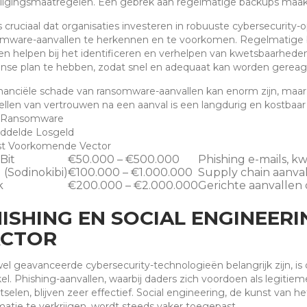
ligingsmaatregelen. Een gebrek aan regelmatige backups maak
s cruciaal dat organisaties investeren in robuuste cybersecurit
mware-aanvallen te herkennen en te voorkomen. Regelmatige be
n helpen bij het identificeren en verhelpen van kwetsbaarheden.
nse plan te hebben, zodat snel en adequaat kan worden gereagee
nanciële schade van ransomware-aanvallen kan enorm zijn, maar 
ellen van vertrouwen na een aanval is een langdurig en kostbaar 
 Ransomware
ddelde Losgeld
st Voorkomende Vector
Bit
€50.000 – €500.000
Phishing e-mails, 
 (Sodinokibi)
€100.000 – €1.000.000
Supply chain aanvall
k
€200.000 – €2.000.000
Gerichte aanvallen 
ISHING EN SOCIAL ENGINEERI
ACTOR
l geavanceerde cybersecurity-technologieën belangrijk zijn, is
el. Phishing-aanvallen, waarbij daders zich voordoen als legitie
tselen, blijven zeer effectief. Social engineering, de kunst va
matie te verkrijgen, wordt steeds vaker toegepast.