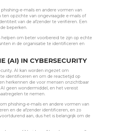
 phishing-e-mails en andere vormen van
jn ten opzichte van ongevraagde e-mails of
entiteit van de afzender te verifiëren. Een
ade beperken.
helpen om beter voorbereid te zijn op echte
en in de organisatie te identificeren en
 (AI) IN CYBERSECURITY
security. AI kan worden ingezet om
e identificeren en om de reactietijd op
onen herkennen die voor mensen onzichtbaar
s AI geen wondermiddel, en het vereist
 maatregelen te nemen.
 om phishing-e-mails en andere vormen van
eren en de afzender identificeren, en zo
voortdurend aan, dus het is belangrijk om de