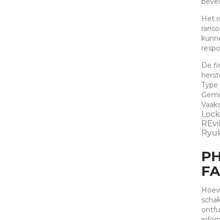
bevei
Het i
ranso
kunne
respo
De fi
herst
Type
Gemi
Vaak
Lock
REvil
Ryu
PH
F
Hoewe
schak
ontfu
infor