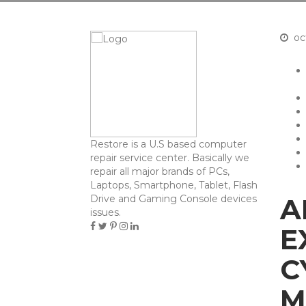
oc
Restore is a U.S based computer
repair service center. Basically we
repair all major brands of PCs,
Laptops, Smartphone, Tablet, Flash
Drive and Gaming Console devices
A
issues.
E
C
M