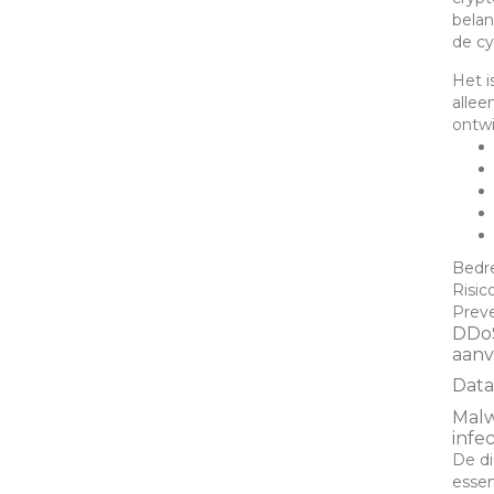
belan
de cy
Het i
allee
ontwi
Bedr
Risic
Prev
DDo
aanv
Data
Malw
infec
De di
essen