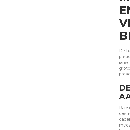
E
V
B
De hu
parti
ranso
grote
proac
DE
A
Ranso
destr
dader
meest