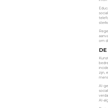
Educa
socia
telef
sterk
Regel
aanva
om de
DE
Kunst
bedre
incid
zijn,
mense
AI-ge
socia
verda
AI-al