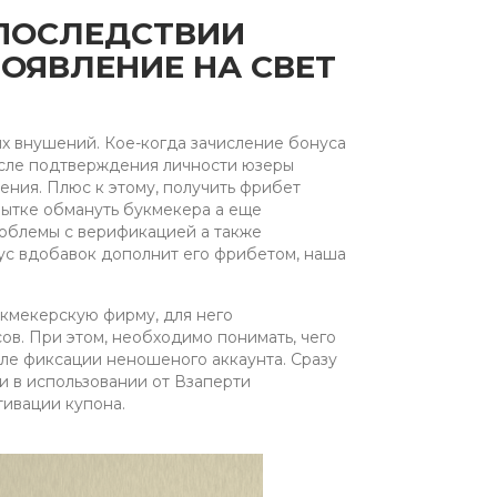
ВПОСЛЕДСТВИИ
ОЯВЛЕНИЕ НА СВЕТ
х внушений. Кое-когда зачисление бонуса
сле подтверждения личности юзеры
ния. Плюс к этому, получить фрибет
опытке обмануть букмекера а еще
облемы с верификацией а также
с вдобавок дополнит его фрибетом, наша
кмекерскую фирму, для него
в. При этом, необходимо понимать, чего
е фиксации неношеного аккаунта. Сразу
и в использовании от Взаперти
ивации купона.