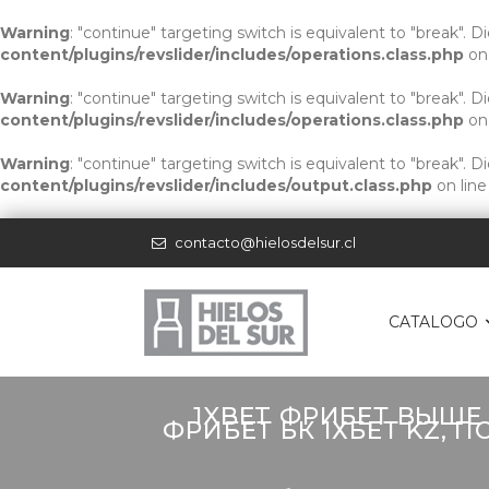
Warning
: "continue" targeting switch is equivalent to "break". 
content/plugins/revslider/includes/operations.class.php
on
Warning
: "continue" targeting switch is equivalent to "break". 
content/plugins/revslider/includes/operations.class.php
on
Warning
: "continue" targeting switch is equivalent to "break". 
content/plugins/revslider/includes/output.class.php
on lin
contacto@hielosdelsur.cl
CATALOGO
1XBET ФРИБЕТ ВЫШ
ФРИБЕТ БК 1ХБЕТ KZ,