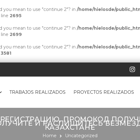
Did you mean to use "continue 2"? in
/home/hielosde/public_htm
 line
2695
Did you mean to use "continue 2"? in
/home/hielosde/public_htm
 line
2699
Did you mean to use "continue 2"? in
/home/hielosde/public_htm
e
3581
TRABAJOS REALIZADOS
PROYECTOS REALIZADOS
Е РЕГИСТРАЦИЮ, ПРОМОКОД ПОЛУЧ
 ПОЛУЧИТЕ И РАСПИШИТЕСЬ БЕЗМЕЗ
КАЗАХСТАНЕ
Home
Uncategorized