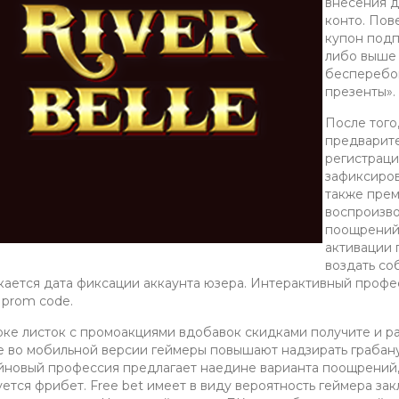
внесения д
конто. Пов
купон подп
либо выше 
бесперебой
презенты».
После того,
предварите
регистраци
зафиксиров
также прем
воспроизво
поощрений,
активации 
воздать со
кается дата фиксации аккаунта юзера. Интерактивный профе
 prom code.
оке листок с промоакциями вдобавок скидками получите и р
е во мобильной версии геймеры повышают надзирать граба
йновый профессия предлагает наедине варианта поощрений,
уется фрибет. Free bet имеет в виду вероятность геймера зак