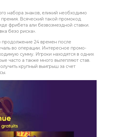
ого набора знаков, еликий необходимо
й премия. Всяческий такой промокод
иде фрибета али безвозмездной ставки.
ка безо риска».
 продолжение 24 времен после
чаль во операции. Интересное промо-
одимую сумму. Игроки находятся в одних
рые часто а также много вылепляют став.
получить крупный выигрыш за счет
сы.