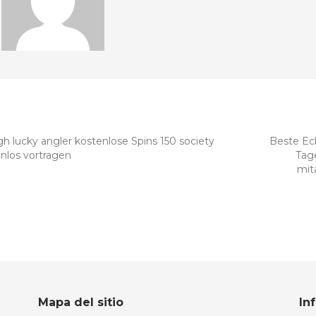
HER ARTICLES
h lucky angler kostenlose Spins 150 society
Beste Ec
nlos vortragen
Tag
mit
Mapa del sitio
In