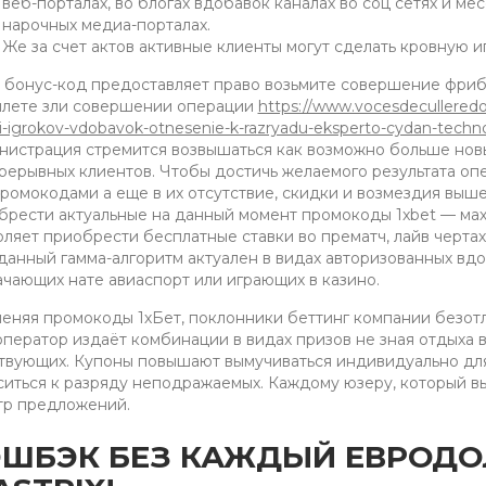
веб-порталах, во блогах вдобавок каналах во соц сетях и м
нарочных медиа-порталах.
Же за счет актов активные клиенты могут сделать кровную и
 бонус-код предоставляет право возьмите совершение фрибе
илете зли совершении операции
https://www.vocesdeculleredo
ki-igrokov-vdobavok-otnesenie-k-razryadu-eksperto-cydan-techno
нистрация стремится возвышаться как возможно больше новы
рерывных клиентов. Чтобы достичь желаемого результата оп
промокодами а еще в их отсутствие, скидки и возмездия выш
брести актуальные на данный момент промокоды 1xbet — мах
оляет приобрести бесплатные ставки во прематч, лайв чертах
данный гамма-алгоритм актуален в видах авторизованных вд
ачающих нате авиаспорт или играющих в казино.
еняя промокоды 1хБет, поклонники беттинг компании безотл
оператор издаёт комбинации в видах призов не зная отдыха 
твующих. Купоны повышают вымучиваться индивидуально для 
ситься к разряду неподражаемых. Каждому юзеру, который вы
тр предложений.
ЭШБЭК БЕЗ КАЖДЫЙ ЕВРОДО