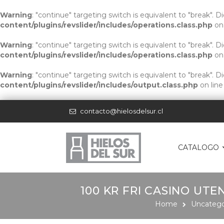
Warning
: "continue" targeting switch is equivalent to "break". 
content/plugins/revslider/includes/operations.class.php
on
Warning
: "continue" targeting switch is equivalent to "break". 
content/plugins/revslider/includes/operations.class.php
on
Warning
: "continue" targeting switch is equivalent to "break". 
content/plugins/revslider/includes/output.class.php
on lin
contacto@hielosdelsur.cl
CATALOGO
100 KR FRI CASINO UT
Home
Uncatego