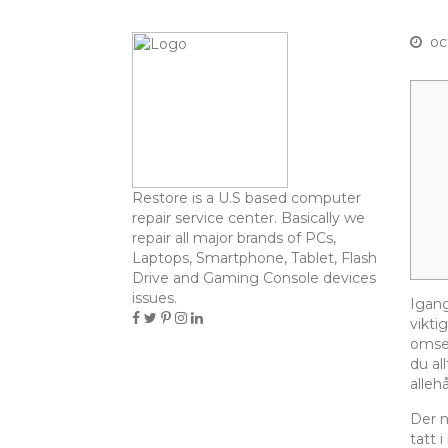
oc
Restore is a U.S based computer
repair service center. Basically we
repair all major brands of PCs,
Laptops, Smartphone, Tablet, Flash
Drive and Gaming Console devices
issues.
Igang
vikti
omset
du al
alleh
Der n
tatt 