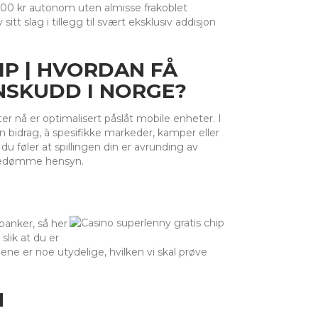
00 kr autonom uten almisse frakoblet
t slag i tillegg til svært eksklusiv addisjon
IP | HVORDAN FÅ
NSKUDD I NORGE?
r nå er optimalisert påslåt mobile enheter. I
ten bidrag, à spesifikke markeder, kamper eller
 føler at spillingen din er avrunding av
v bedømme hensyn.
banker, så her
slik at du er
lene er noe utydelige, hvilken vi skal prøve
N