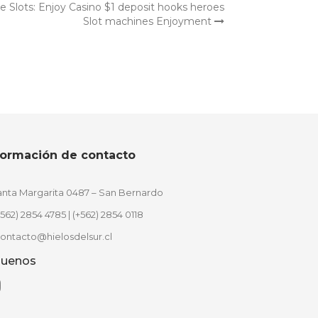
ne Slots: Enjoy Casino $1 deposit hooks heroes
Slot machines Enjoyment
formación de contacto
nta Margarita 0487 – San Bernardo
+562) 2854 4785
|
(+562) 2854 0118
ontacto@hielosdelsur.cl
guenos