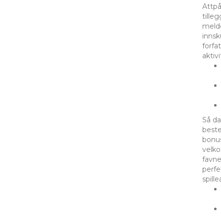
Attpå
tille
melde
innsk
forfa
aktivi
Så da
beste
bonus
velko
favne
perfe
spill