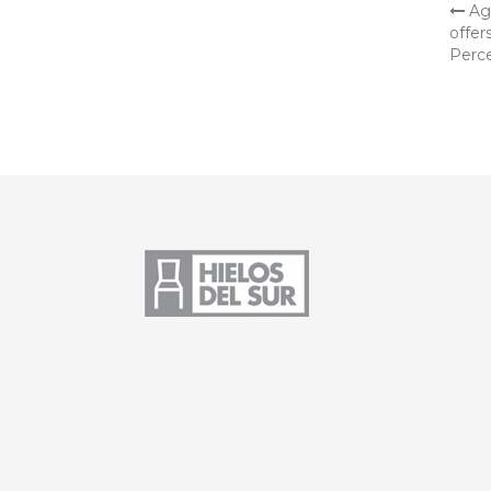
Agg
offe
Perc