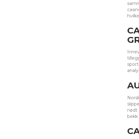
samme
casin
hvilk
CA
GR
Innev
tille
sport
analy
A
Norsk
slipp
nødt 
bekk 
CA