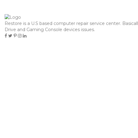
contacto@hielosdelsur.cl
Restore is a U.S based computer repair service center. Basical
Toggle
Drive and Gaming Console devices issues.
navigation
10 ECU KASINO EINLÖSEN 50 EUR
AUFFÜHREN PROVISION VIA 10 ICE
CASINO ONLINE EINZAHLUNG
Home
Uncategorized
10 Ecu Kasino einlösen 50 Eur aufführen Provision via 10
ice Casino online Einzahlung
septiembre 8, 2025
Uncategorized
Pablo Marcovich