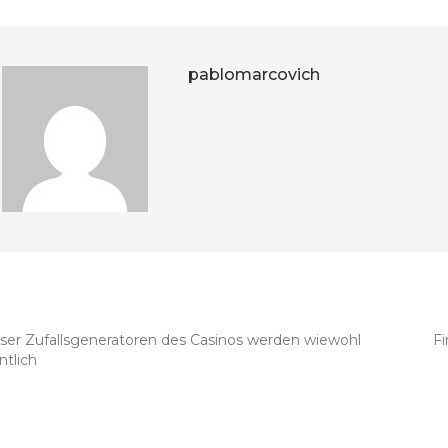
pablomarcovich
HER ARTICLES
er Zufallsgeneratoren des Casinos werden wiewohl
F
tlich