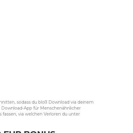
hnitten, sodass du bloß Download via deinem
ne Download-App für Menschenähnlicher
 fassen, via welchen Verloren du unter