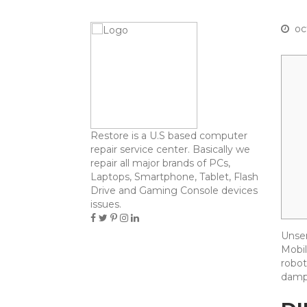
oc
Restore is a U.S based computer
repair service center. Basically we
repair all major brands of PCs,
Laptops, Smartphone, Tablet, Flash
Drive and Gaming Console devices
issues.
Unser
Mobil
robot
damp