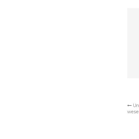
OT
Uns
wesen