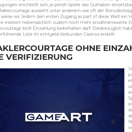
gungen erschließt sich, je perish Spiele das Guthaben einsetzbar i
aklercourtage aussieht unter anderem wie oft der Bonusbetrag
 weise wir Jedem den ersten Zugang as part of diese Welt ein 
e existiert nebensächlich zudem noch mehr erwähnenswerte Er
rcourtage bloß Einzahlung beibehalten darf. Diesbezüglich hab
rführende Liste ihr echtgeld Verbunden Casinos erstellt.
KLERCOURTAGE OHNE EINZA
E VERIFIZIERUNG
U
p
e
u
a
S
e
d
a
S
w