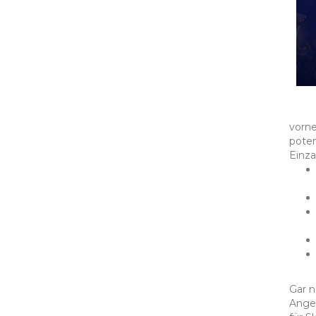
vorne
poten
Einza
Gar n
Angeb