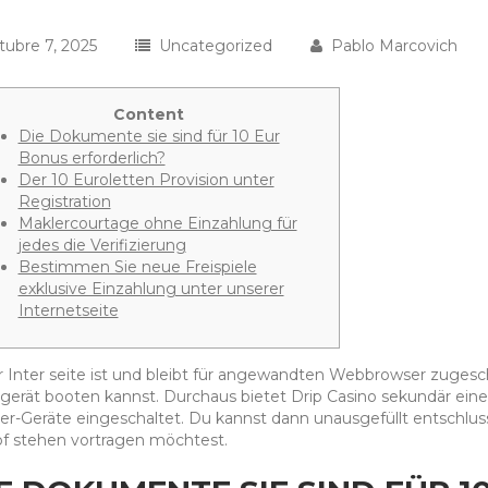
tubre 7, 2025
Uncategorized
Pablo Marcovich
Content
Die Dokumente sie sind für 10 Eur
Bonus erforderlich?
Der 10 Euroletten Provision unter
Registration
Maklercourtage ohne Einzahlung für
jedes die Verifizierung
Bestimmen Sie neue Freispiele
exklusive Einzahlung unter unserer
Internetseite
 Inter seite ist und bleibt für angewandten Webbrowser zugesc
gerät booten kannst. Durchaus bietet Drip Casino sekundär ei
er-Geräte eingeschaltet.
Du kannst dann unausgefüllt entschluss
f stehen vortragen möchtest.