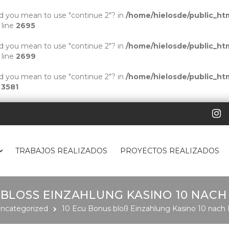
Did you mean to use "continue 2"? in
/home/hielosde/public_htm
 line
2695
Did you mean to use "continue 2"? in
/home/hielosde/public_htm
 line
2699
Did you mean to use "continue 2"? in
/home/hielosde/public_htm
e
3581
TRABAJOS REALIZADOS
PROYECTOS REALIZADOS
 BLOSS EINZAHLUNG KASINO 10 NACH 
ncategorized
10 Ecu Bonus bloß Einzahlung Kasino 10 nach 