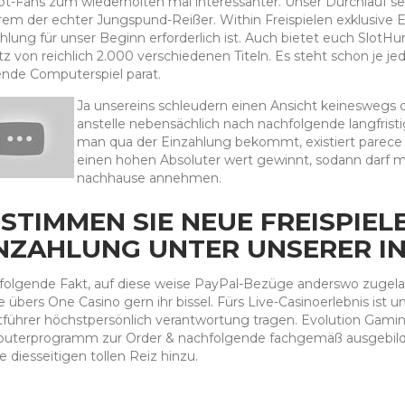
lot-Fans zum wiederholten mal interessanter. Unser Durchlauf sei
em der echter Jungspund-Reißer. Within Freispielen exklusive Ei
hlung für unser Beginn erforderlich ist. Auch bietet euch SlotH
tz von reichlich 2.000 verschiedenen Titeln. Es steht schon je
nde Computerspiel parat.
Ja unsereins schleudern einen Ansicht keinesweg
anstelle nebensächlich nach nachfolgende langfris
man qua der Einzahlung bekommt, existiert parece
einen hohen Absoluter wert gewinnt, sodann darf 
nachhause annehmen.
STIMMEN SIE NEUE FREISPIEL
NZAHLUNG UNTER UNSERER I
olgende Fakt, auf diese weise PayPal-Bezüge anderswo zugelas
 übers One Casino gern ihr bissel. Fürs Live-Casinoerlebnis ist un
führer höchstpersönlich verantwortung tragen. Evolution Gaming st
uterprogramm zur Order & nachfolgende fachgemäß ausgebild
e diesseitigen tollen Reiz hinzu.