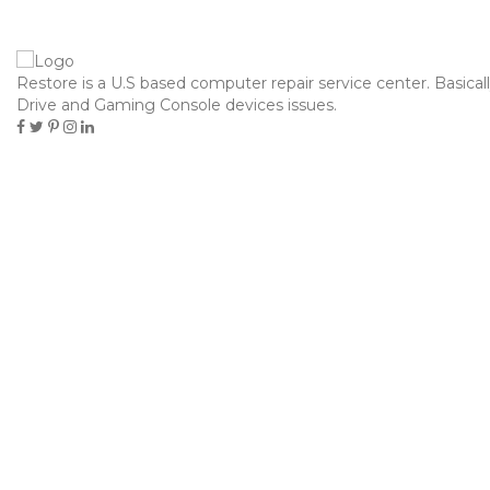
contacto@hielosdelsur.cl
Restore is a U.S based computer repair service center. Basical
Toggle
Drive and Gaming Console devices issues.
navigation
10 ECU BONUS ABZÜGLICH
EINZAHLUNG SPIELBANK
VERKETTETE LISTE JE 2025
Home
Uncategorized
10 Ecu Bonus abzüglich Einzahlung Spielbank
Verkettete liste je 2025
septiembre 10, 2025
Uncategorized
Pablo Marcovich