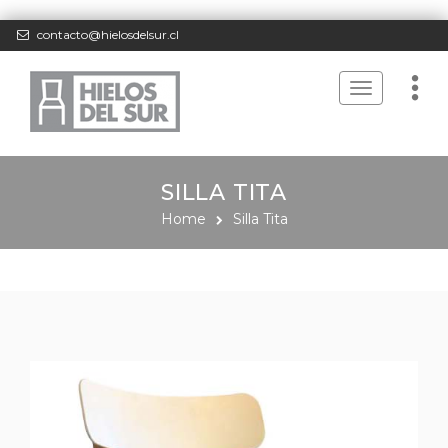
contacto@hielosdelsur.cl
Toggle
navigation
SILLA TITA
Home
Silla Tita