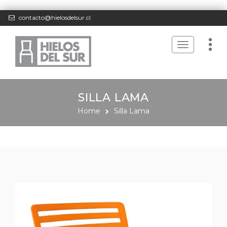
contacto@hielosdelsur.cl
Toggle
navigation
SILLA LAMA
Home
Silla Lama