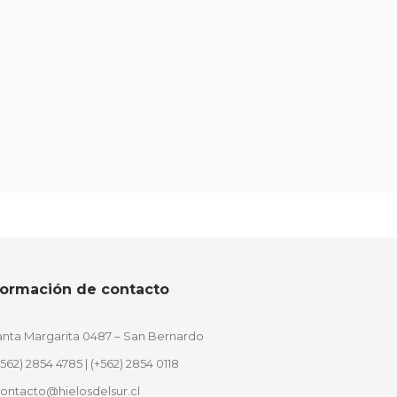
formación de contacto
nta Margarita 0487 – San Bernardo
+562) 2854 4785
|
(+562) 2854 0118
ontacto@hielosdelsur.cl