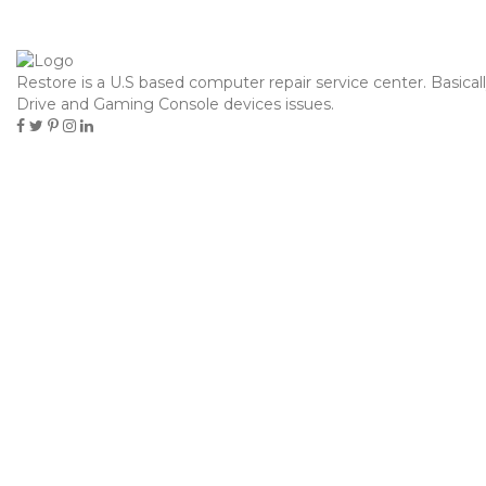
contacto@hielosdelsur.cl
Restore is a U.S based computer repair service center. Basical
Toggle
Drive and Gaming Console devices issues.
navigation
ПРОМОКОД МОСТБЕТ
УЗБЕКИСТАН GO15 ПРИ
РЕГИСТРАЦИИ.
Home
Online casino
Промокод Мостбет Узбекистан GO15 при
регистрации.
agosto 31, 2025
Online casino
Pablo Marcovich